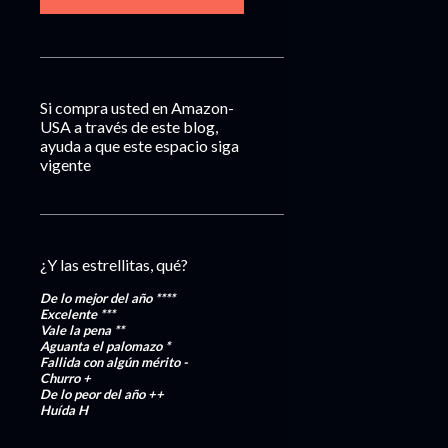
Si compra usted en Amazon-
USA a través de este blog,
ayuda a que este espacio siga
vigente
¿Y las estrellitas, qué?
De lo mejor del año
****
Excelente
***
Vale la pena
**
Aguanta el palomazo
*
Fallida con algún mérito
-
Churro
+
De lo peor del año
++
Huída
H