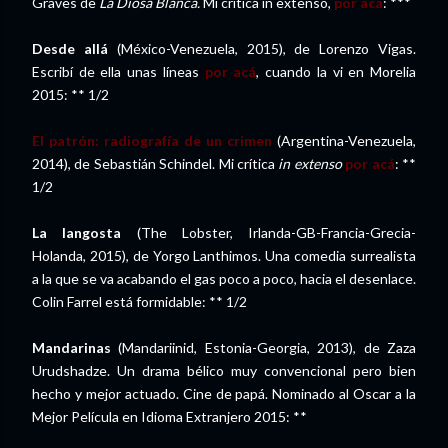
Graves de
La Diosa Blanca.
Mi crítica in extenso,
por acá
: ***
Desde allá
(México-Venezuela, 2015), de Lorenzo Vigas.
Escribí de ella unas líneas
por acá
, cuando la vi en Morelia
2015: ** 1/2
El patrón: radiografía de un crimen
(Argentina-Venezuela,
2014), de Sebastián Schindel. Mi crítica
in extenso
por acá
: **
1/2
La langosta
(The Lobster, Irlanda-GB-Francia-Grecia-
Holanda, 2015), de Yorgo Lanthimos. Una comedia surrealista
a la que se va acabando el gas poco a poco, hacia el desenlace.
Colin Farrel está formidable: ** 1/2
Mandarinas
(Mandariinid, Estonia-Georgia, 2013), de Zaza
Urudshadze. Un drama bélico muy convencional pero bien
hecho y mejor actuado. Cine de papá. Nominado al Oscar a la
Mejor Película en Idioma Extranjero 2015: **