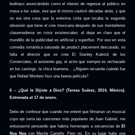
bodriazo anunciándolo como el intento de regresar al público en
masa a las salas, ese que él mismo cautivó décadas atrás, y que
no era otra cosa que la enésima cinta que tocaba la segunda
obsesión que tiene el cine mexicano después de sus treintañeros
clasemedieros en crisis existenciales: el dejar en claro que el
mundillo de la publicidad es artificial y superfluo. Por eso en esta
comedia romántica saturada de
product placement
descarado, no
falta el director que se cree El Stanley Kubrick de los
Comerciales, el asistente gay, el actor que siempre es rechazado
en los castings, la chica buenona… ¿Alguien recuerda cuándo fue
que Rafael Montero hizo una buena película?
6 – ¿Qué le Dijiste a Dios? (Teresa Suárez, 2014, México).
Estrenada el 17 de enero.
Debo de confesar que cuando me enteré que filmarían un musical
cuyo eje sería las canciones más populares de Juan Gabriel, me
entusiasmé pensando que habría homenajes a secuencias de
El
Noa Noa
con Meche Carreño. Pero no. En su lugar hubo una