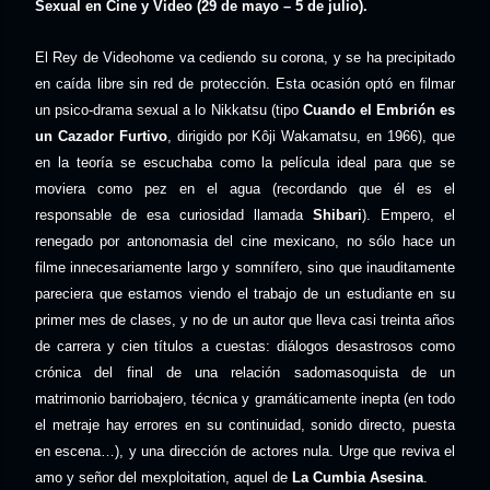
Sexual en Cine y Video (29 de mayo – 5 de julio).
El Rey de Videohome va cediendo su corona, y se ha precipitado
en caída libre sin red de protección. Esta ocasión optó en filmar
un psico-drama sexual a lo Nikkatsu (tipo
Cuando el Embrión es
un Cazador Furtivo
, dirigido por Kôji Wakamatsu, en 1966), que
en la teoría se escuchaba como la película ideal para que se
moviera como pez en el agua (recordando que él es el
responsable de esa curiosidad llamada
Shibari
). Empero, el
renegado por antonomasia del cine mexicano, no sólo hace un
filme innecesariamente largo y somnífero, sino que inauditamente
pareciera que estamos viendo el trabajo de un estudiante en su
primer mes de clases, y no de un autor que lleva casi treinta años
de carrera y cien títulos a cuestas: diálogos desastrosos como
crónica del final de una relación sadomasoquista de un
matrimonio barriobajero, técnica y gramáticamente inepta (en todo
el metraje hay errores en su continuidad, sonido directo, puesta
en escena…), y una dirección de actores nula. Urge que reviva el
amo y señor del mexploitation, aquel de
La Cumbia Asesina
.