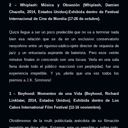
2 – Whiplash: Música y Obsesión (Whiplash, Damien
Chazelle, 2014, Estados Unidos).Exhibida dentro de Festival
Internacional de Cine de Morelia (17-26 de octubre).
Quizá llegue a ser un poco predecible que no va a terminar nada
bien esa relación que se da en un exclusivo conservatorio
neoyorkino entre un riguroso-sádico-ojete director de orquesta de
jazz y un entusiasta aspirante de baterista. Pero esos veinte
minutos finales
in crescendo
son una locura. Verla en una sala
llena donde todo el público reaccionó con perplejidad, fue una
experiencia irrepetible. Y ya, ¡denle que una vez todos los
premios a J.K. Simmons!
1 – Boyhood: Momentos de una Vida (Boyhood, Richard
Linklater, 2014, Estados Unidos). Exhibida dentro de Los
Cabos International Film Festival (12-16 noviembre).
Olvidémonos de la multi publicitada anécdota de su filmación
repartida en doce años. Estamos ante un sensible y, sobre todo,