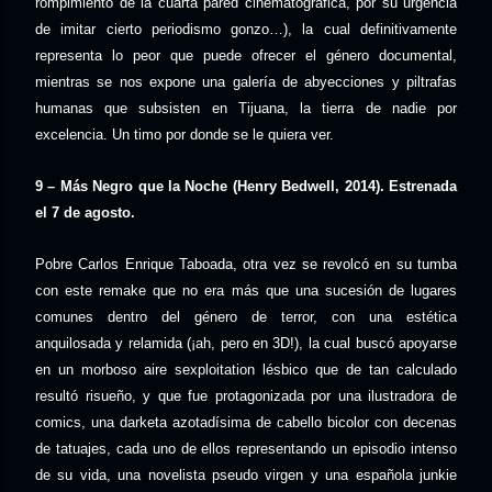
rompimiento de la cuarta pared cinematográfica, por su urgencia
de imitar cierto periodismo gonzo…), la cual definitivamente
representa lo peor que puede ofrecer el género documental,
mientras se nos expone una galería de abyecciones y piltrafas
humanas que subsisten en Tijuana, la tierra de nadie por
excelencia. Un timo por donde se le quiera ver.
9 – Más Negro que la Noche (Henry Bedwell, 2014). Estrenada
el 7 de agosto.
Pobre Carlos Enrique Taboada, otra vez se revolcó en su tumba
con este remake que no era más que una sucesión de lugares
comunes dentro del género de terror, con una estética
anquilosada y relamida (¡ah, pero en 3D!), la cual buscó apoyarse
en un morboso aire sexploitation lésbico que de tan calculado
resultó risueño, y que fue protagonizada por una ilustradora de
comics, una darketa azotadísima de cabello bicolor con decenas
de tatuajes, cada uno de ellos representando un episodio intenso
de su vida, una novelista pseudo virgen y una española junkie