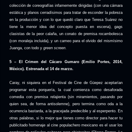
colección de coreografías infamemente dirigidas (con una cámara
estática y planos cerradísimos para tratar de esconder la pobreza
en la producción y con lo que quedó claro que Teresa Suárez no
tiene la menor idea del concepto puesta en escena), gags
clasistas de la peor calaña, un conato de premisa rocambolesca
(con moraleja incluida), y un cameo para el olvido del mismísimo
Juanga, con todo y
green screen
.
5 – El Crimen del Cácaro Gumaro (Emilio Portes, 2014,
México). Estrenada el 14 de marzo.
Caray, ni siquiera en el Festival de Cine de Güepez aceptarían
programar esta porquería, la cual comienza como desaforada
comedia con premisa relajienta (sin miramientos, pasando por
quien sea, de forma antisolemne), pero termina como oda a la
ocurrencia bastarda, a la gracejada predecible y al esperpento. En
otras palabras, si lo mejor que tienes como director para hacer tu
publicitado homenaje al cine populachero mexicano es el usar los