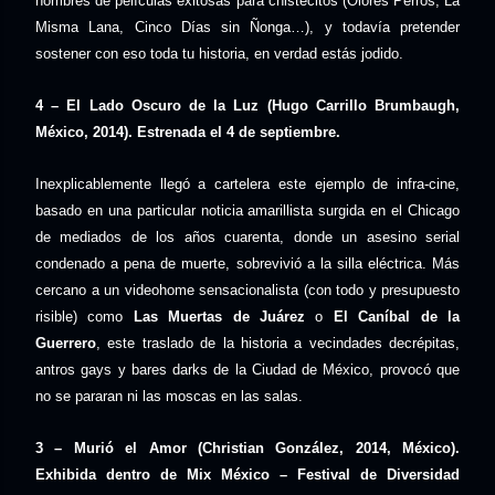
nombres de películas exitosas para chistecitos (Olores Perros, La
Misma Lana, Cinco Días sin Ñonga…), y todavía pretender
sostener con eso toda tu historia, en verdad estás jodido.
4 – El Lado Oscuro de la Luz (Hugo Carrillo Brumbaugh,
México, 2014). Estrenada el 4 de septiembre.
Inexplicablemente llegó a cartelera este ejemplo de infra-cine,
basado en una particular noticia amarillista surgida en el Chicago
de mediados de los años cuarenta, donde un asesino serial
condenado a pena de muerte, sobrevivió a la silla eléctrica. Más
cercano a un videohome sensacionalista (con todo y presupuesto
risible) como
Las Muertas de Juárez
o
El Caníbal de la
Guerrero
, este traslado de la historia a vecindades decrépitas,
antros gays y bares darks de la Ciudad de México, provocó que
no se pararan ni las moscas en las salas.
3 – Murió el Amor (Christian González, 2014, México).
Exhibida dentro de Mix México – Festival de Diversidad