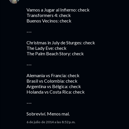
Vamos a Jugar al Infierno: check
Transformers 4: check
Buenos Vecinos: check
---
Christmas in July de Sturges: check
The Lady Eve: check
The Palm Beach Story: check
---
Alemania vs Francia: check
Brasil vs Colombia: check
Argentina vs Bélgica: check
Holanda vs Costa Rica: check
---
Sobreviví. Menos mal.
6 de julio de 2014 a las 8:52 p.m.