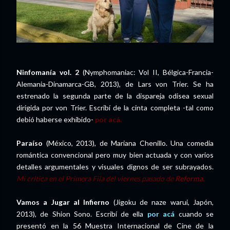
Ninfomanía vol. 2
(Nymphomaniac: Vol II, Bélgica-Francia-
Alemania-Dinamarca-GB, 2013), de Lars von Trier. Se ha
estrenado la segunda parte de la dispareja odisea sexual
dirigida por von Trier. Escribí de la cinta completa -tal como
debió haberse exhibido-
por acá.
Paraíso
(México, 2013), de Mariana Chenillo. Una comedia
romántica convencional pero muy bien actuada y con varios
detalles argumentales y visuales dignos de ser subrayados.
Mi crítica en el Primera Fila del viernes pasado de
Reforma.
Vamos a Jugar al Infierno
(Jigoku de naze warui, Japón,
2013), de Shion Sono. Escribí de ella
por acá
cuando se
presentó en la 56 Muestra Internacional de Cine de la