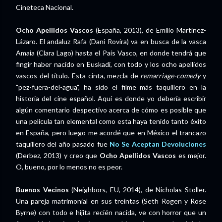
Cineteca Nacional.
Ocho Apellidos Vascos
(España, 2013), de Emilio Martínez-
Lázaro. El andaluz Rafa (Dani Rovira) va en busca de la vasca
Amaia (Clara Lago) hasta el País Vasco, en donde tendrá que
fingir haber nacido en Euskadi, con todo y los ocho apellidos
vascos del título. Esta cinta, mezcla de
remarriage-comedy
y
"pez-fuera-del-agua", ha sido el filme más taquillero en la
historia del cine español. Aquí es donde yo debería escribir
algún comentario despectivo acerca de cómo es posible que
una película tan elemental como esta haya tenido tanto éxito
en España, pero luego me acordé que en México el trancazo
taquillero del año pasado fue
No Se Aceptan Devoluciones
(Derbez, 2013) y creo que
Ocho Apellidos Vascos
es mejor.
O, bueno, por lo menos no es peor.
Buenos Vecinos
(Neighbors, EU, 2014), de Nicholas Stoller.
Una pareja matrimonial en sus treintas (Seth Rogen y Rose
Byrne) con todo e hijita recién nacida, ve con horror que un