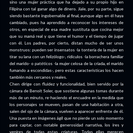
sino una mujer práctica que ha dejado a su propio hijo en
Filipina con tal ganar algo de dinero. Jiale, por su parte, sigue
siendo bastante ingobernable al final, aunque algo en él haya
cambiado, pues ha aprendido a reconocer los intereses de
otros, en especial de esa madre sustituta que cocina mejor
que su mamá real y que tiene el humor y el tiempo de jugar
con él. Los padres, por cierto, distan mucho de ser unos
monstruos: pueden ser insensatos -la tontería de la mujer en
tirar su lana con un felizólogo-, ridículos -la borrachera familiar
del marido- o patéticos -la mujer celosa de la criada, el marido
fumando a escondidas-, pero estas características los hacen
también más cercanos y reales.
Chen dirige con fluidez y funcionalidad, bien servido por la
cámara de Benoit Soler, que sostiene algunas tomas durante
más de un minuto, re-haciendo el encuadre en la medida que
los personajes se mueven, pasan de una habitación a otra,
salen del ojo de la cámara, vuelven a aparecer enfrente de él.
Una puesta en imágenes ágil que no pierde un solo momento
para captar, con notable generosidad narrativa, los ires y
venires de todas estas criaturas. Todas ellas merecen