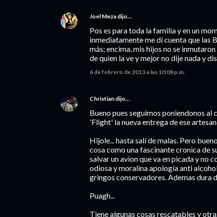
Joel Meza
dijo…
Pos es para toda la familia y en un mom
inmediatamente me dí cuenta que las B
más; encima, mis hijos no se inmutaron 
de quien la ve y mejor no dije nada y dis
6 de febrero de 2013 a las 10:08 p.m.
Christian
dijo…
Bueno pues seguimos poniendonos al co
'Flight' la nueva entrega de ese artes
Hijole... hasta salí de malas. Pero bueno
cosa como una fascinante cronica de su
salvar un avion que va en picada y no 
odiosa y moralina apología anti alcoho
gringos conservadores. Ademas dura do
Puagh...
Tiene algunas cosas rescatables y otr