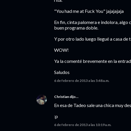
"You had me at Fuck You" jajajajaja
En fin, cinta palomera e indolora, algo
buen programa doble.
Y por otro lado luego llegué a casa de
WOW!
Ya la comenté brevemente en la entrad
Saludos
6 de febrero de 2013 a las 5:48 a.m.
Christian
dijo…
En esa de Tadeo sale una chica muy des
:p
6 de febrero de 2013 a las 10:19 a.m.