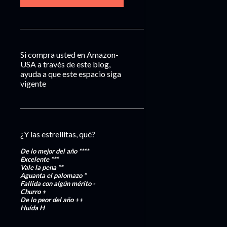
Si compra usted en Amazon-
USA a través de este blog,
ayuda a que este espacio siga
vigente
¿Y las estrellitas, qué?
De lo mejor del año
****
Excelente
***
Vale la pena
**
Aguanta el palomazo
*
Fallida con algún mérito
-
Churro
+
De lo peor del año
++
Huída
H