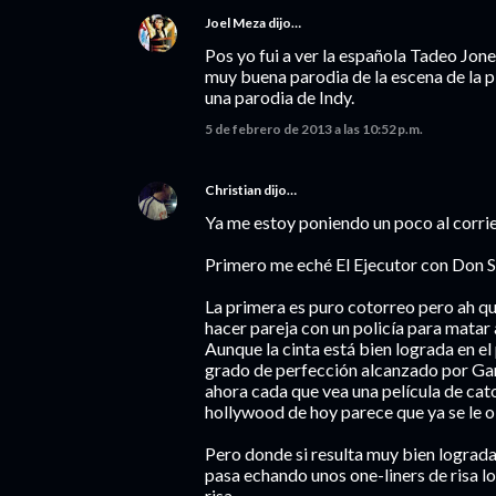
Joel Meza
dijo…
Pos yo fui a ver la española Tadeo Jon
muy buena parodia de la escena de la pi
una parodia de Indy.
5 de febrero de 2013 a las 10:52 p.m.
Christian
dijo…
Ya me estoy poniendo un poco al corrien
Primero me eché El Ejecutor con Don Si
La primera es puro cotorreo pero ah qu
hacer pareja con un policía para matar
Aunque la cinta está bien lograda en e
grado de perfección alcanzado por Gare
ahora cada que vea una película de cato
hollywood de hoy parece que ya se le o
Pero donde si resulta muy bien lograda l
pasa echando unos one-liners de risa lo
risa.