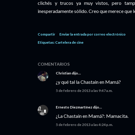
clichés y trucos ya muy vistos, pero tampo
inesperadamente sólido. Creo que merece que l
Compartir
Enviar la entrada por correo electrónico
Etiquetas:
Cartelera de cine
COMENTARIOS
Christian
dijo…
¿y qué tal la Chastain en Mamá?
5 de febrero de 2013 a las 9:47 a.m.
Ernesto Diezmartínez
dijo…
¿La Chastain en Mamá?: Mamacita.
5 de febrero de 2013 a las 4:24 p.m.