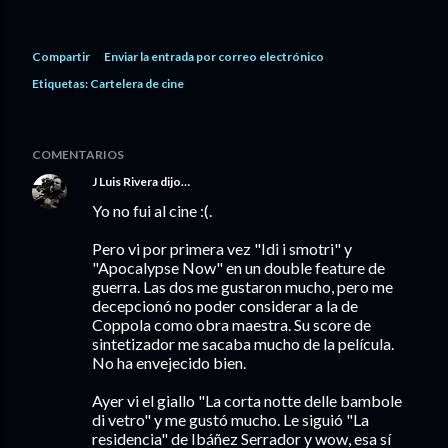
Compartir
Enviar la entrada por correo electrónico
Etiquetas:
Cartelera de cine
COMENTARIOS
J Luis Rivera
dijo…
Yo no fui al cine :(.
Pero vi por primera vez "Idi i smotri" y
"Apocalypse Now" en un double feature de
guerra. Las dos me gustaron mucho, pero me
decepcionó no poder considerar a la de
Coppola como obra maestra. Su score de
sintetizador me sacaba mucho de la película.
No ha envejecido bien.
Ayer vi el giallo "La corta notte delle bambole
di vetro" y me gustó mucho. Le siguió "La
residencia" de Ibáñez Serrador y wow, esa sí