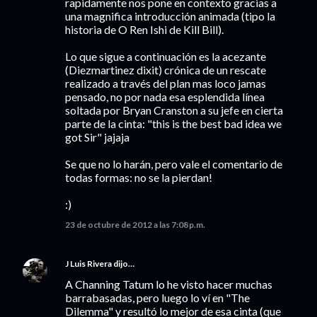
rapidamente nos pone en contexto gracias a
una magnifica introducción animada (tipo la
historia de O Ren Ishi de Kill Bill).
Lo que sigue a continuación es la acezante
(Diezmartinez dixit) crónica de un rescate
realizado a través del plan mas loco jamas
pensado, no por nada esa esplendida línea
soltada por Bryan Cranston a su jefe en cierta
parte de la cinta: "this is the best bad idea we
got Sir" jajaja
Se que no lo harán, pero vale el comentario de
todas formas: no se la pierdan!
:)
23 de octubre de 2012 a las 7:08 p.m.
J Luis Rivera
dijo…
A Channing Tatum lo he visto hacer muchas
barrabasadas, pero luego lo ví en "The
Dilemma" y resultó lo mejor de esa cinta (que