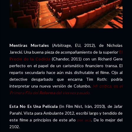
Mentiras Mortales
(Arbitrage, EU, 2012), de Nicholas
Jarecki. Una buena pieza de acompañamiento de la superior
El
Precio de la Codicia
(Chandor, 2011) con un Richard Gere
perfecto en el papel de un carismático financiero transa. El
reparto secundario hace aún más disfrutable el filme. Ojo al
detective desgarbado que encarna Tim Roth: podría
interpretar una nueva versión de Columbo.
Mi crítica, en el
Primera Fila del
Reforma
del viernes pasado.
Esta No Es Una Película
(In Film Nist, Irán, 2010), de Jafar
Panahi. Vista para Ambulante 2012, escribí largo y tendido de
este filme a principios de este año
por acá
.
De lo mejor del
2102.