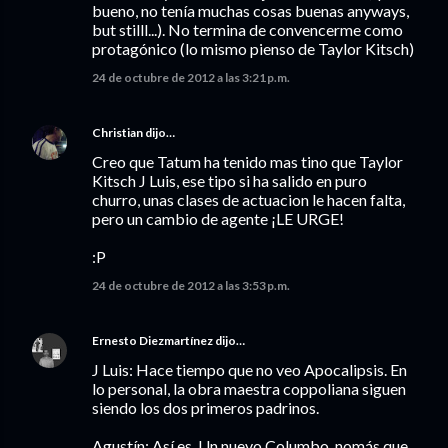
bueno, no tenía muchas cosas buenas anyways,
but stilll...). No termina de convencerme como
protagónico (lo mismo pienso de Taylor Kitsch)
24 de octubre de 2012 a las 3:21 p.m.
Christian
dijo…
Creo que Tatum ha tenido mas tino que Taylor
Kitsch J Luis, ese tipo si ha salido en puro
churro, unas clases de actuacion le hacen falta,
pero un cambio de agente ¡LE URGE!
:P
24 de octubre de 2012 a las 3:53 p.m.
Ernesto Diezmartínez
dijo…
J Luis: Hace tiempo que no veo Apocalipsis. En
lo personal, la obra maestra coppoliana siguen
siendo los dos primeros padrinos.
Agustín: Así es. Un nuevo Columbo, nomás que