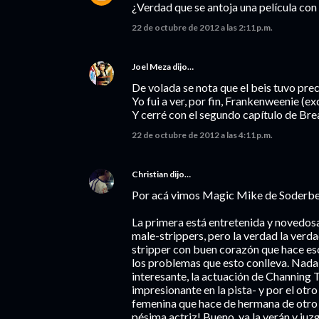
¿Verdad que se antoja una película con
22 de octubre de 2012 a las 2:11 p.m.
Joel Meza
dijo…
De volada se nota que el beis tuvo pre
Yo fui a ver, por fin, Frankenweenie (exc
Y cerré con el segundo capítulo de Br
22 de octubre de 2012 a las 4:11 p.m.
Christian
dijo…
Por acá vimos Magic Mike de Soderber
La primera está entretenida y novedosa
male-strippers, pero la verdad la verdad
stripper con buen corazón que hace eso
los problemas que esto conlleva. Nada 
interesante, la actuación de Channing
impresionante en la pista- y por el otr
femenina que hace de hermana de otro 
pésima actriz! Bueno, ya la verán y juzg