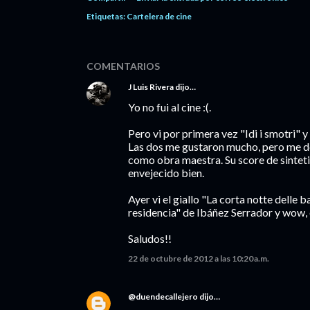
Etiquetas:
Cartelera de cine
COMENTARIOS
J Luis Rivera
dijo…
Yo no fui al cine :(.
Pero vi por primera vez "Idi i smotri"
Las dos me gustaron mucho, pero me d
como obra maestra. Su score de sintet
envejecido bien.
Ayer vi el giallo "La corta notte delle
residencia" de Ibáñez Serrador y wow, 
Saludos!!
22 de octubre de 2012 a las 10:20 a.m.
@duendecallejero
dijo…