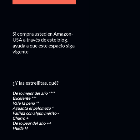
Si compra usted en Amazon-
USA a través de este blog,
ayuda a que este espacio siga
vigente
¿Y las estrellitas, qué?
De lo mejor del año
****
Excelente
***
Vale la pena
**
Aguanta el palomazo
*
Fallida con algún mérito
-
Churro
+
De lo peor del año
++
Huída
H