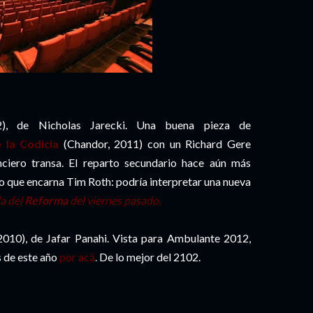
), de Nicholas Jarecki. Una buena pieza de
e la Codicia
(Chandor, 2011) con un Richard Gere
nciero transa. El reparto secundario hace aún más
do que encarna Tim Roth: podría interpretar una nueva
la del
Reforma
del viernes pasado.
 2010), de Jafar Panahi. Vista para Ambulante 2012,
s de este año
por acá
.
De lo mejor del 2102.