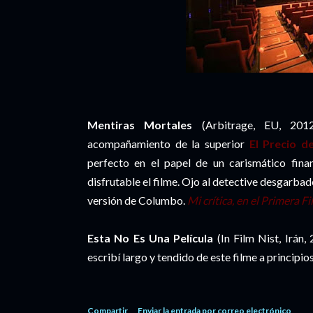
Mentiras Mortales
(Arbitrage, EU, 2012
acompañamiento de la superior
El Precio d
perfecto en el papel de un carismático fina
disfrutable el filme. Ojo al detective desgarba
versión de Columbo.
Mi crítica, en el Primera Fi
Esta No Es Una Película
(In Film Nist, Irán,
escribí largo y tendido de este filme a principio
Compartir
Enviar la entrada por correo electrónico