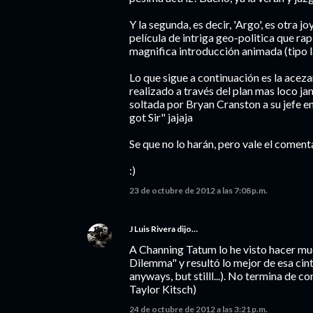
Y la segunda, es decir, 'Argo', es otra j
película de intriga geo-politica que r
magnifica introducción animada (tipo la 
Lo que sigue a continuación es la aceza
realizado a través del plan mas loco j
soltada por Bryan Cranston a su jefe en 
got Sir" jajaja
Se que no lo harán, pero vale el coment
:)
23 de octubre de 2012 a las 7:08 p.m.
J Luis Rivera
dijo…
A Channing Tatum lo he visto hacer mu
Dilemma" y resultó lo mejor de esa cin
anyways, but stilll...). No termina de
Taylor Kitsch)
24 de octubre de 2012 a las 3:21 p.m.