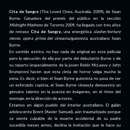
Cita de Sangre
(The Loved Ones, Australia, 2009), de Sean
Byrne. Ganadora del premio del público en la sección
Midnight Madness
de Toronto 2009, ha llegado con tres años
de retraso
Cita de Sangre,
una energética
slasher/torture
movie
,
opera prima
del cineasta/guionista australiano Sean
Byrne.
En sentido estrico, no hay nada de original en esta película
pero la ejecución de ella por parte del debutante Byrne y de
su reparto (especialmente de la joven Robin McLeavy y John
Brumpton) hacen que esta cinta de horror valga mucho la
pena. Es decir, si bien el Sean Byrne guionista no pasa de ser
un esforzado copista, el Sean Byrne cineasta demuestra un
genuino talento en la puesta en imágenes, en el ritmo del
montaje, en la dirección de actores.
Estamos en algún pueblo del interior australiano. El galán
adolescente Brent (Xavier Samuel), aún traumatizado porque
se siente culpable de la muerte accidental de su padre
sucedida meses antes, declina la invitación que le hace su