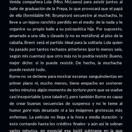
tímida compañera Lola (Miss McLeavy) para asistir juntos al
baile de graduación de la Prepa, lo que provocará que el papá
de ella (formidable Mr. Brumpton) secuestre al muchacho, lo
lleve a un lejano ranchito perdido en el medio de la nada y le
organice su propio baile a su psicopática hija. Por supuesto,
amarrado a una silla y clavado (y no es metáfora) al piso de la
cabaña, Brent será el partido ideal para la solitaria Lola quien
ha pasado por tantos rechazos anteriores (por lo menos seis,
según mis cuentas) que otro más no lo podría resistir. Bueno,
mejor dicho: sí lo puede resistir. De hecho, la muchacha
puede resistir todo.
Byrne no se detiene para mostrar escenas sanguinolentas en
primer plano ni, mucho menos, tiene empacho en sostener
varios minutos algún momento de
torture-porn
que se vuelve
casi insoportable (¡ese taladro!), pero también Byrne es capaz
de crear buenas secuencias de suspenso y no le teme al
humor
gore
más desatado ni a las imágenes grotescas más
enfermas. La película no llega a la hora y media duración -y
esto contando hasta los créditos finales- y aún así le sobran
varios minutos, en especial esa inútil subtrama en la que