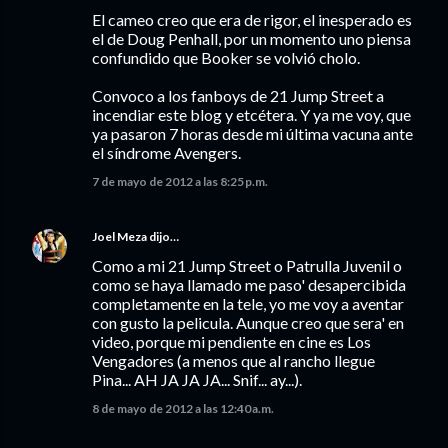
El cameo creo que era de rigor, el inesperado es
el de Doug Penhall, por un momento uno piensa
confundido que Booker se volvió cholo.
Convoco a los fanboys de 21 Jump Street a
incendiar este blog y etcétera. Y ya me voy, que
ya pasaron 7 horas desde mi última vacuna ante
el síndrome Avengers.
7 de mayo de 2012 a las 8:25 p.m.
Joel Meza
dijo…
Como a mi 21 Jump Street o Patrulla Juvenil o
como se haya llamado me paso' desapercibida
completamente en la tele, yo me voy a aventar
con gusto la pelicula. Aunque creo que sera' en
video, porque mi pendiente en cine es Los
Vengadores (a menos que al rancho llegue
Pina... AH JA JA JA... Snif... ay...).
8 de mayo de 2012 a las 12:40 a.m.