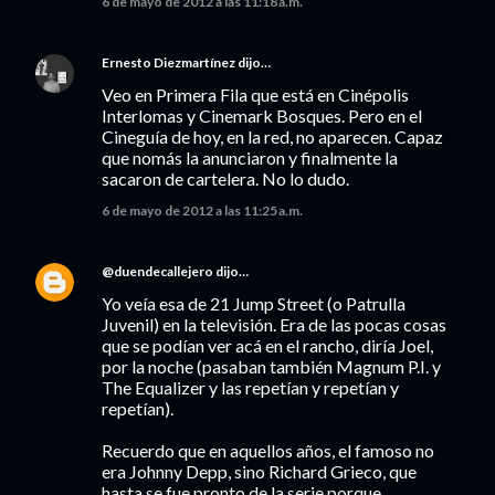
6 de mayo de 2012 a las 11:18 a.m.
Ernesto Diezmartínez
dijo…
Veo en Primera Fila que está en Cinépolis
Interlomas y Cinemark Bosques. Pero en el
Cineguía de hoy, en la red, no aparecen. Capaz
que nomás la anunciaron y finalmente la
sacaron de cartelera. No lo dudo.
6 de mayo de 2012 a las 11:25 a.m.
@duendecallejero
dijo…
Yo veía esa de 21 Jump Street (o Patrulla
Juvenil) en la televisión. Era de las pocas cosas
que se podían ver acá en el rancho, diría Joel,
por la noche (pasaban también Magnum P.I. y
The Equalizer y las repetían y repetían y
repetían).
Recuerdo que en aquellos años, el famoso no
era Johnny Depp, sino Richard Grieco, que
hasta se fue pronto de la serie porque