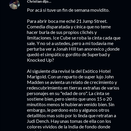
Christian
dijo…
Por acá si tuve un fin de semana movidito.
Para abrir boca me eché 21 Jump Street.
Comedia disparatada y cínica que no teme
hacer burla de sus propios clichés y
limitaciones. Ice Cube se roba la cinta cada que
sale. Y no sé a ustedes, pero a mi todavia me
perturba ver a Jonah Hill tan anorexico ¿donde
quedó el simpático gordito de Superbad y
Knocked Up?
Al siguiente día revisé la del Exótico Hotel
Marigold. Con un reparto de super lujo John
Madden se avienta un relato de crecimiento y
redescubrimiento en tierras extrañas de varios
personajes en su "edad de oro". La cinta se
sostiene bien, pero siento que unos 15 o 20
minutitos menos le hubieran venido bien. Sin
embargo, le perdono esto y algunos otros
detallitos mas solo por lo linda que retratan a
Judi Dench. Hay unas tomas de ella con los
colores vívidos de la India de fondo donde