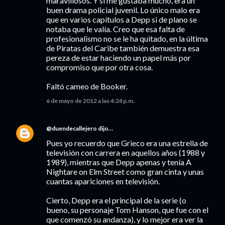
maravillosos. Y si me gustaba mucho, era un
buen drama policial juvenil. Lo único malo era
que en varios capítulos a Depp si de plano se
notaba que le valía. Creo que esa falta de
profesionalismo no se le ha quitado, en la última
de Piratas del Caribe también demuestra esa
pereza de estar haciendo un papel más por
compromiso que por otra cosa.
Faltó cameo de Booker.
6 de mayo de 2012 a las 4:24 p.m.
@duendecallejero
dijo…
Pues yo recuerdo que Grieco era una estrella de
televisión con carrera en aquellos años (1988 y
1989), mientras que Depp apenas y tenía A
Nightare on Elm Street como gran cinta y unas
cuantas apariciones en televisión.
Cierto, Depp era el principal de la serie (o
bueno, su personaje Tom Hanson, que fue con el
que comenzó su andanza), y lo mejor era ver la