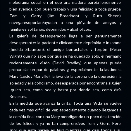
melodrama social en el que una madura pareja londinense,
bien avenida, con buen trabajo y una felicidad a toda prueba,
Tom y Gerry (Jim Broadbent y Ruth Sheen),
navegan/soportan/ayudan a una pléyade de amigos y
familiares solitarios, deprimidos y alcohólicos.
La galería de desesperados llega a ser genuinamente
desesperante: la paciente clínicamente deprimida e insomne
(Imelda Staunton), el amigo borrachales y torpón (Peter
Wight) que no sabe por qué se ha quedado solo, el hermano
recientemente viudo (David Bradley) que apenas puede
pronunciar un par de palabras y, especialmente, la lastimosa
Mary (Lesley Manville), la joya de la corona de la depresión, la
soledad y el alcoholismo, desesperada por encontrar a alguien
-quien sea, como sea y hasta por donde sea, como diría
Resortes.
En la medida que avanza la cinta,
Toda una Vida
se vuelve
cada vez más dificil de ver, especialmente cuando llegamos a
la comida final con una Mary mendigando un poco de atención
de los felices y ya no tan comprensivos Tom y Gerri. Pero,
¿por qué esta pareja es feliz mientras que casi todos a su