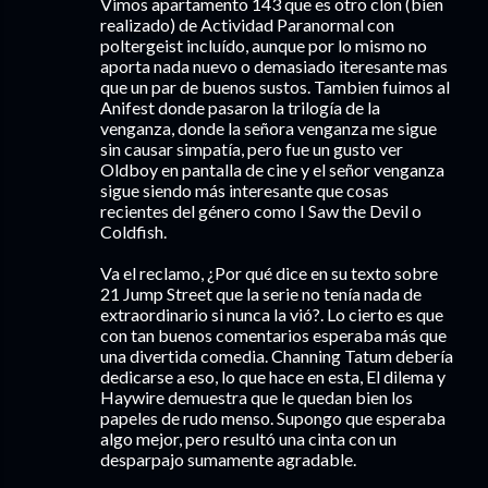
Vimos apartamento 143 que es otro clon (bien
realizado) de Actividad Paranormal con
poltergeist incluído, aunque por lo mismo no
aporta nada nuevo o demasiado iteresante mas
que un par de buenos sustos. Tambien fuimos al
Anifest donde pasaron la trilogía de la
venganza, donde la señora venganza me sigue
sin causar simpatía, pero fue un gusto ver
Oldboy en pantalla de cine y el señor venganza
sigue siendo más interesante que cosas
recientes del género como I Saw the Devil o
Coldfish.
Va el reclamo, ¿Por qué dice en su texto sobre
21 Jump Street que la serie no tenía nada de
extraordinario si nunca la vió?. Lo cierto es que
con tan buenos comentarios esperaba más que
una divertida comedia. Channing Tatum debería
dedicarse a eso, lo que hace en esta, El dilema y
Haywire demuestra que le quedan bien los
papeles de rudo menso. Supongo que esperaba
algo mejor, pero resultó una cinta con un
desparpajo sumamente agradable.