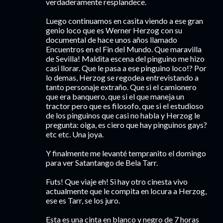
verdaderamente resplandece.
Luego continuamos en casita viendo a ese gran
genio loco que es Werner Herzog con su
documental de hace unos años llamado
Encuentros en el Fin del Mundo. Que maravilla
de Sevilla! Maldita escena del pinguino me hizo
casi llorar. Que le pasa a ese pinguino loco!? Por
lo demas, Herzog se regodea entrevistando a
tanto personaje extraño. Que si el camionero
que era banquero, que si el que maneja un
tractor pero que es filosofo, que si el estudioso
de los pinguinos que casi no habla y Herzog le
pregunta: oiga, es ciero que hay pinguinos gays?
etc etc. Una joya.
Y finalmente me levanté tempranito el domingo
para ver Satantango de Bela Tarr.
Futs! Que viaje eh! Si hay otro cinesta vivo
actualmente que le compita en locura a Herzog,
ese es Tarr, se los juro.
Esta es una cinta en blanco y negro de 7 horas