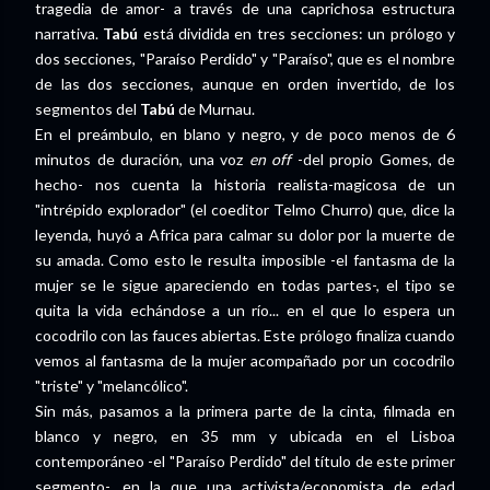
tragedia de amor- a través de una caprichosa estructura
narrativa.
Tabú
está dividida en tres secciones: un prólogo y
dos secciones, "Paraíso Perdido" y "Paraíso", que es el nombre
de las dos secciones, aunque en orden invertido, de los
segmentos del
Tabú
de Murnau.
En el preámbulo, en blano y negro, y de poco menos de 6
minutos de duración, una voz
en off
-del propio Gomes, de
hecho- nos cuenta la historia realista-magicosa de un
"intrépido explorador" (el coeditor Telmo Churro) que, dice la
leyenda, huyó a Africa para calmar su dolor por la muerte de
su amada. Como esto le resulta imposible -el fantasma de la
mujer se le sigue apareciendo en todas partes-, el tipo se
quita la vida echándose a un río... en el que lo espera un
cocodrilo con las fauces abiertas. Este prólogo finaliza cuando
vemos al fantasma de la mujer acompañado por un cocodrilo
"triste" y "melancólico".
Sin más, pasamos a la primera parte de la cinta, filmada en
blanco y negro, en 35 mm y ubicada en el Lisboa
contemporáneo -el "Paraíso Perdido" del título de este primer
segmento-, en la que una activista/economista de edad