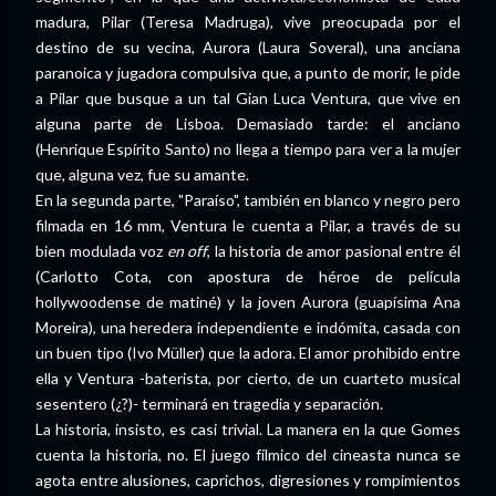
madura, Pilar (Teresa Madruga), vive preocupada por el
destino de su vecina, Aurora (Laura Soveral), una anciana
paranoica y jugadora compulsiva que, a punto de morir, le pide
a Pilar que busque a un tal Gian Luca Ventura, que vive en
alguna parte de Lisboa. Demasiado tarde: el anciano
(Henrique Espírito Santo) no llega a tiempo para ver a la mujer
que, alguna vez, fue su amante.
En la segunda parte, "Paraíso", también en blanco y negro pero
filmada en 16 mm, Ventura le cuenta a Pilar, a través de su
bien modulada voz
en off
, la historia de amor pasional entre él
(Carlotto Cota, con apostura de héroe de película
hollywoodense de matiné) y la joven Aurora (guapísima Ana
Moreira), una heredera independiente e indómita, casada con
un buen tipo (Ivo Müller) que la adora. El amor prohibido entre
ella y Ventura -baterista, por cierto, de un cuarteto musical
sesentero (¿?)- terminará en tragedia y separación.
La historia, insisto, es casi trivial. La manera en la que Gomes
cuenta la historia, no. El juego fílmico del cineasta nunca se
agota entre alusiones, caprichos, digresiones y rompimientos