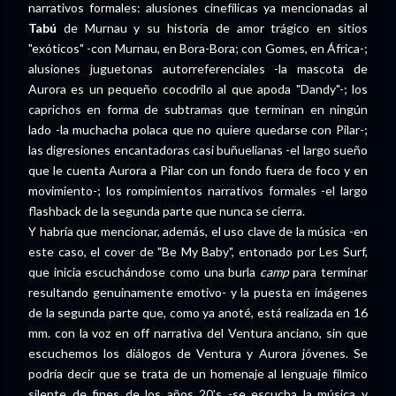
narrativos formales: alusiones cinefílicas ya mencionadas al
Tabú
de Murnau y su historia de amor trágico en sitios
"exóticos" -con Murnau, en Bora-Bora; con Gomes, en África-;
alusiones juguetonas autorreferenciales -la mascota de
Aurora es un pequeño cocodrilo al que apoda "Dandy"-; los
caprichos en forma de subtramas que terminan en ningún
lado -la muchacha polaca que no quiere quedarse con Pilar-;
las digresiones encantadoras casi buñuelianas -el largo sueño
que le cuenta Aurora a Pilar con un fondo fuera de foco y en
movimiento-; los rompimientos narrativos formales -el largo
flashback de la segunda parte que nunca se cierra.
Y habría que mencionar, además, el uso clave de la música -en
este caso, el cover de "Be My Baby", entonado por Les Surf,
que inicia escuchándose como una burla
camp
para terminar
resultando genuinamente emotivo- y la puesta en imágenes
de la segunda parte que, como ya anoté, está realizada en 16
mm. con la voz en off narrativa del Ventura anciano, sin que
escuchemos los diálogos de Ventura y Aurora jóvenes. Se
podría decir que se trata de un homenaje al lenguaje fílmico
silente de fines de los años 20's -se escucha la música y