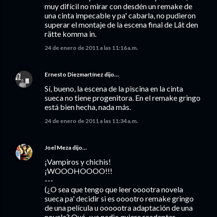
muy difícil no mirar con desdén un remake de
una cinta impecable y pa' cabarla, no pudieron
superar el montaje de la escena final de Låt den
rätte komma in.
24 de enero de 2011 a las 11:16 a.m.
Ernesto Diezmartínez
dijo…
Sí, bueno, la escena de la piscina en la cinta
sueca no tiene progenitora. En el remake gringo
está bien hecha, nada más.
24 de enero de 2011 a las 11:34 a.m.
Joel Meza
dijo…
¡Vampiros y chichis!
¡WOOOHOOOO!!!
---
(¿O sea que tengo que leer ooootra novela
sueca pa' decidir si es ooootro remake gringo
de una película u oooootra adaptación de una
novela? Qué, ¿ya nadie quiere readaptar