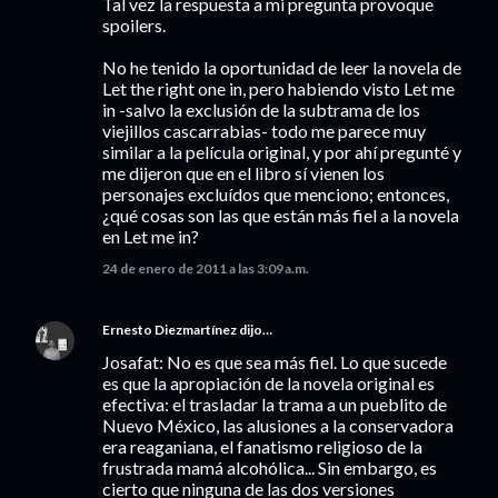
Tal vez la respuesta a mi pregunta provoque
spoilers.
No he tenido la oportunidad de leer la novela de
Let the right one in, pero habiendo visto Let me
in -salvo la exclusión de la subtrama de los
viejillos cascarrabias- todo me parece muy
similar a la película original, y por ahí pregunté y
me dijeron que en el libro sí vienen los
personajes excluídos que menciono; entonces,
¿qué cosas son las que están más fiel a la novela
en Let me in?
24 de enero de 2011 a las 3:09 a.m.
Ernesto Diezmartínez
dijo…
Josafat: No es que sea más fiel. Lo que sucede
es que la apropiación de la novela original es
efectiva: el trasladar la trama a un pueblito de
Nuevo México, las alusiones a la conservadora
era reaganiana, el fanatismo religioso de la
frustrada mamá alcohólica... Sin embargo, es
cierto que ninguna de las dos versiones