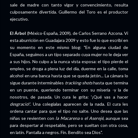
sale de madre con tanto vigor y convencimiento, resulta
culposamente divertida. Guillermo del Toro es el productor
ejecutivo.
El Árbol
(México-España, 2009), de Carlos Serrano Azcona. Vi
esta aburrición en Guadajara 2009 y esto fue lo que escribí en
su momento en este mismo blog: "En alguna ciudad de
España, seguimos a un tipo separado cuya mujer no le deja ver
a sus hijos. No culpo a la nunca vista esposa: el tipo pierde el
empleo, se droga a plena luz del día, duerme en la calle, toma
alcohol en una banca hasta que se queda jetón... La cámara lo
sigue durante interminables
tracking-shots
hasta que termina
en un puente, queriendo terminar con su miseria -y la de
nosotros, de pasada. Un cura le grita: '¡Qué vas a hacer
desgracio
!'. Una colegialas aparecen de la nada. El cura les
ordena cantar para que el tipo no salte. Uno desea que las
niñas se revienten con
la Macarena
o
el Aserejé
, aunque sea
para despertar al respetable, pero se sueltan con otra cosa,
en latin. Pantalla a negros. Fin. Bendito sea Dios".