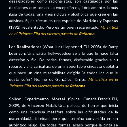
desagradables como racionalistas, son castigados por las
decisiones que toman. La excepción es, irónicamente, la más
ilusa de todas: una vieja ridícula y alcohólica que cree en las
adivinas. Sí, es cierto: es una especie de
Maridos y Esposas
(1992) recalentado. Pero es un buen recalentado.
Mi crítica
en el Primera Fila del viernes pasado de
Reforma.
Los Realizadores
(What Just Happened, EU, 2008), de Barry
Levinson. Una sátira hollywoodsense a la que le hace falta
dirección y filo. De todas formas, disfrutable gracias a su
reparto y a la caricatura de un insoportable cineasta ególatra
que hace un cine miserabilista dirigido "a todos los que le
gusta sufrir". No, no es González Ilárritu.
Mi crítica en el
Primera Fila del viernes pasado de
Reforma.
Splice: Experimento Mortal
(Splice, Canadá-Francia-EU,
2009), de Vincenzo Natali. Una película de horror que inicia
como una capciosa metáfora sobre las dificultades de la
maternidad/paternidad pero que termina convertida en un
auténtico relajo. De todas formas, acaso porque la cinta se