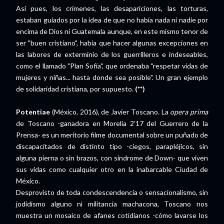
Así pues, los crímenes, las desapariciones, las torturas,
estaban guiados por la idea de que no había nada ni nadie por
encima de Dios ni Guatemala aunque, en este mismo tenor de
ser "buen cristiano", había que hacer algunas excepciones en
las labores de exterminio de los guerrilleros e indeseables,
como el llamado "Plan Sofía", que ordenaba "respetar vidas de
mujeres y niñas... hasta donde sea posible". Un gran ejemplo
de solidaridad cristiana, por supuesto.
(**)
Potentiae
(México, 2016), de Javier Toscano. La
opera prima
de Toscano -ganadora en Morelia 2'17 del Guerrero de la
Prensa- es un meritorio filme documental sobre un puñado de
discapacitados de distinto tipo -ciegos, parapléjicos, sin
alguna pierna o sin brazos, con síndrome de Down- que viven
sus vidas como cualquier otro en la inabarcable Ciudad de
México.
Desprovisto de toda condescendencia o sensacionalismo, sin
jodidismo alguno ni militancia machacona, Toscano nos
muestra un mosaico de afanes cotidianos -cómo lavarse los