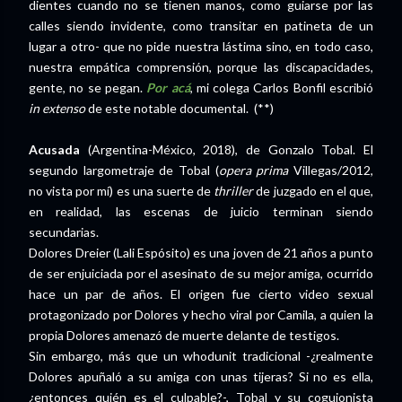
dientes cuando no se tienen manos, como guiarse por las
calles siendo invidente, como transitar en patineta de un
lugar a otro- que no pide nuestra lástima sino, en todo caso,
nuestra empática comprensión, porque las discapacidades,
gente, no se pegan.
Por acá
, mi colega Carlos Bonfil escribió
in extenso
de este notable documental. (**)
Acusada
(Argentina-México, 2018), de Gonzalo Tobal. El
segundo largometraje de Tobal (
opera prima
Villegas/2012,
no vista por mí) es una suerte de
thriller
de juzgado en el que,
en realidad, las escenas de juicio terminan siendo
secundarias.
Dolores Dreier (Lali Espósito) es una joven de 21 años a punto
de ser enjuiciada por el asesinato de su mejor amiga, ocurrido
hace un par de años. El origen fue cierto video sexual
protagonizado por Dolores y hecho viral por Camila, a quien la
propia Dolores amenazó de muerte delante de testigos.
Sin embargo, más que un whodunit tradicional -¿realmente
Dolores apuñaló a su amiga con unas tijeras? Si no es ella,
¿entonces quién es el culpable?-, Tobal y su coguionista