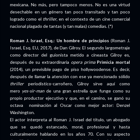
mexicana. No más, pero tampoco menos. No es una virtud
desechable en un género tan poco transitado y tan poco
logrado como el
thriller
, en el contexto de un cine comercial
nacional plagado de tantas (y tan malas) comedias. (*)
Roman J. Israel, Esq.: Un hombre de principios
(Roman J.
Israel, Esq. EU, 2017), de Dan Gilroy. El segundo largometraje
como director del guionista metido a cineasta Gilroy es,
después de su extraordinaria
opera prima
Primicia mortal
(2014), un previsible pago de piso hollywoodense. Es decir,
después de llamar la atención con ese ya mencionado sólido
thriller
periodístico-carroñero, Gilroy sirve aquí como
mero
yes-sir-man
de una gran estrella que funge como su
propio productor ejecutivo y que, en el camino, se ganó su
octava nominación al Oscar como mejor actor: Denzel
Washington.
El actor interpreta al Roman J. Israel del título, un abogado
que se quedó estancado, moral, profesional y hasta
culturalmente hablando en los años 70. Con su aspecto