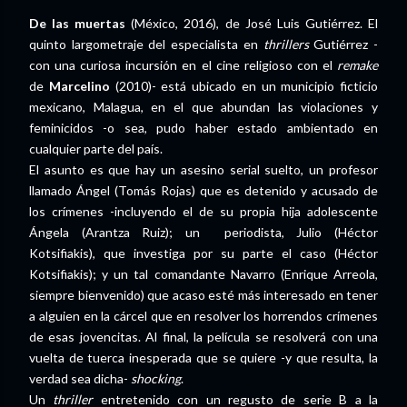
De las muertas
(México, 2016), de José Luis Gutiérrez. El
quinto largometraje del especialista en
thrillers
Gutiérrez -
con una curiosa incursión en el cine religioso con el
remake
de
Marcelino
(2010)- está ubicado en un municipio ficticio
mexicano, Malagua, en el que abundan las violaciones y
feminicidos -o sea, pudo haber estado ambientado en
cualquier parte del país.
El asunto es que hay un asesino serial suelto, un profesor
llamado Ángel (Tomás Rojas) que es detenido y acusado de
los crímenes -incluyendo el de su propia hija adolescente
Ángela (Arantza Ruiz); un periodista, Julio (Héctor
Kotsifiakis), que investiga por su parte el caso (Héctor
Kotsifiakis); y un tal comandante Navarro (Enrique Arreola,
siempre bienvenido) que acaso esté más interesado en tener
a alguien en la cárcel que en resolver los horrendos crímenes
de esas jovencitas. Al final, la película se resolverá con una
vuelta de tuerca inesperada que se quiere -y que resulta, la
verdad sea dicha-
shocking
.
Un
thriller
entretenido con un regusto de serie B a la