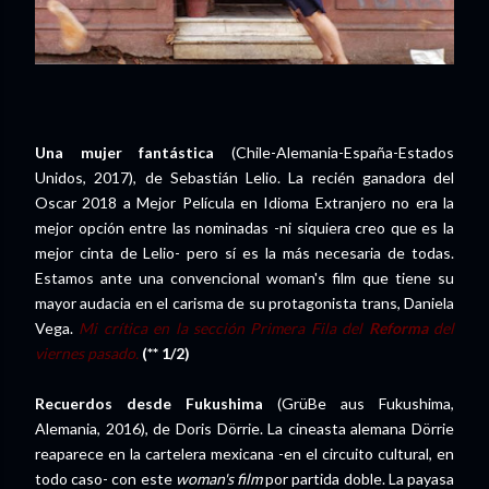
Una mujer fantástica
(Chile-Alemania-España-Estados
Unidos, 2017), de Sebastián Lelio. La recién ganadora del
Oscar 2018 a Mejor Película en Idioma Extranjero no era la
mejor opción entre las nominadas -ni siquiera creo que es la
mejor cinta de Lelio- pero sí es la más necesaria de todas.
Estamos ante una convencional woman's film que tiene su
mayor audacia en el carisma de su protagonista trans, Daniela
Vega.
Mi crítica en la sección Primera Fila del
Reforma
del
viernes pasado.
(** 1/2)
Recuerdos desde Fukushima
(GrüBe aus Fukushima,
Alemania, 2016), de Doris Dörrie. La cineasta alemana Dörrie
reaparece en la cartelera mexicana -en el circuito cultural, en
todo caso- con este
woman's film
por partida doble. La payasa