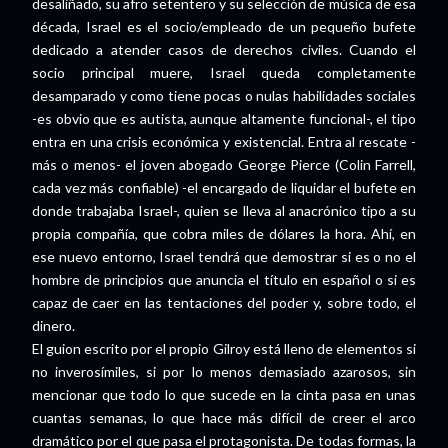
desaliñado, su afro setentero y su selección de música de esa
década, Israel es el socio/empleado de un pequeño bufete
dedicado a atender casos de derechos civiles. Cuando el
socio principal muere, Israel queda completamente
desamparado y como tiene pocas o nulas habilidades sociales
-es obvio que es autista, aunque altamente funcional-, el tipo
entra en una crisis económica y existencial. Entra al rescate -
más o menos- el joven abogado George Pierce (Colin Farrell,
cada vez más confiable) -el encargado de liquidar el bufete en
donde trabajaba Israel-, quien se lleva al anacrónico tipo a su
propia compañía, que cobra miles de dólares la hora. Ahí, en
ese nuevo entorno, Israel tendrá que demostrar si es o no el
hombre de principios que anuncia el título en español o si es
capaz de caer en las tentaciones del poder y, sobre todo, el
dinero.
El guion escrito por el propio Gilroy está lleno de elementos si
no inverosímiles, si por lo menos demasiado azarosos, sin
mencionar que todo lo que sucede en la cinta pasa en unas
cuantas semanas, lo que hace más difícil de creer el arco
dramático por el que pasa el protagonista. De todas formas, la