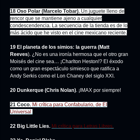
18 Oso Polar (Marcelo Tobar).
Un juguete lleno de
rencor que se mantiene ajeno a cualquier
condescendencia. La secuencia de la tienda es de lo
más ácido que he visto en el cine mexicano reciente.
19 El planeta de los simios: la guerra (Matt
Reeves
). ¿No es una ironía hermosa que el otro gran
Moisés del cine sea… ¡Charlton Heston!? El éxodo
como un gran espectáculo simiesco que ratifica a
Andy Serkis como el Lon Chaney del siglo XXI.
20 Dunkerque (Chris Nolan)
. ¡IMAX por siempre!
21 Coco.
Mi crítica para Confabulario, de El
Universal
.
22 Big Little Lies.
Mi crítica para Letras Libres.