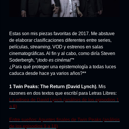
Estas son mis piezas favoritas de 2017. Me abstuve
de elaborar clasificaciones diferentes entre series,
películas,
streaming
, VOD y estrenos en salas
cinematográficas. Al fin y al cabo, como diría Steven
Soderbergh, “
¡todo es cinéma!”*
¿Para qué proteger una epistemología a todas luces
caduca desde hace ya varios años?**
1 Twin Peaks: The Return (David Lynch)
.
Mis
razones en dos textos que escribí para Letras Libres:
La odisea de David Lynch (análisis de los episodios 1
a 8)
Entre sueños: Apuntes finales de Twin Peaks (análisis
de los episodios 9 a 18)