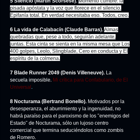
5 Silencio (Martin Scorsese).
Momento cumbre: la
pisada apóstata y la voz que florece en el silencio.
Epifanía total. En verdad necesitaba eso. Todos, creo.
6 La vida de Calabacín (Claude Barras).
Almas
quebradas que, pese a todo, seguirán adelante,
juntas. Esta cinta se sienta en la misma mesa que Los
400 golpes, Leolo, Slingblade, Cero en conducta y El
espíritu de la colmena.
7 Blade Runner 2049 (Denis Villeneuve).
La
secuela imposible.
Mi crítica para Confabulario, de El
Universal
.
8 Nocturama (Bertrand Bonello).
Motivados por la
desesperanza, el aburrimiento y la ingenuidad, no
habrá paraíso para el paroxismo de los "enemigos del
Estado" de Nocturama, sólo un lujoso centro
comercial que termina seduciéndolos como zombis
de Romero.