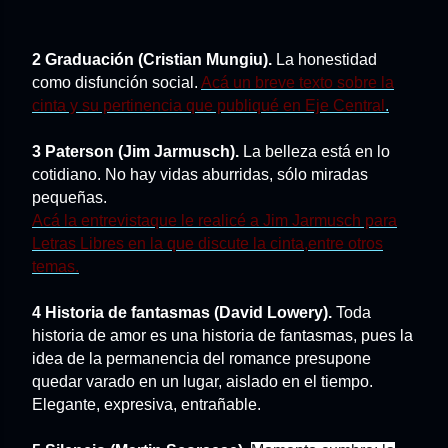
2 Graduación (Cristian Mungiu).
La honestidad
como disfunción social.
Acá un breve texto sobre la
cinta y su pertinencia que publiqué en Eje Central
.
3 Paterson (Jim Jarmusch).
La belleza está en lo
cotidiano. No hay vidas aburridas, sólo miradas
pequeñas.
Acá la entrevistaque le realicé a Jim Jarmusch para
Letras Libres en la que discute la cinta,entre otros
temas.
4 Historia de fantasmas (David Lowery).
Toda
historia de amor es una historia de fantasmas, pues la
idea de la permanencia del romance presupone
quedar varado en un lugar, aislado en el tiempo.
Elegante, expresiva, entrañable.