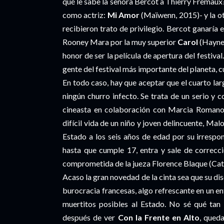
qué le sabe la señora Bercot a Thierry Fremaux
como actriz:
Mi Amor
(Maïwenn, 2015)- y la o
recibieron trato de privilegio. Bercot ganaría
Rooney Mara por la muy superior
Carol
(Haynes
honor de ser la película de apertura del festival
gente del festival más importante del planeta, c
En todo caso, hay que aceptar que el cuarto l
ningún churro infecto. Se trata de un serio y 
cineasta en colaboración con Marcia Romano-
difícil vida de un niño y joven delincuente, Mal
Estado a los seis años de edad por su irrespo
hasta que cumple 17, entra y sale de correcci
comprometida de la jueza Florence Blaque (Cat
Acaso la gran novedad de la cinta sea que su disc
burocracia francesas, algo refrescante en un en
muertitos posibles al Estado. No sé qué tan 
después de ver
Con la Frente en Alto
, queda