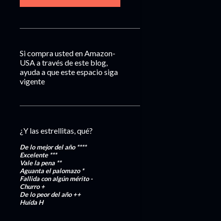
Si compra usted en Amazon-
USA a través de este blog,
ayuda a que este espacio siga
vigente
¿Y las estrellitas, qué?
De lo mejor del año
****
Excelente
***
Vale la pena
**
Aguanta el palomazo
*
Fallida con algún mérito
-
Churro
+
De lo peor del año
++
Huída
H