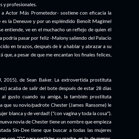
s y profesionales.
 a Actor Más Prometedor- sostiene con eficacia la
ue es la Deneuve y por un espléndido Benoît Magimel
 entiende, ve en el muchacho un reflejo de quien él
la podría pasar por feliz -Malony saliendo del Palacio
acido en brazos, después de ir a hablar y abrazar a su
á que, a pesar de que me encantan los finales felices,
, 2015), de Sean Baker. La extrovertida prostituta
ez) acaba de salir del bote después de estar 28 días
al gusto cuando su amiga, la también prostituta
ma que su novio/padrote Chester (James Ransome) le
jer blanca y de verdad! ("con vagina y toda la cosa").
a nueva novia de Chester tiene un nombre que empieza
tada Sin-Dee tiene que buscar a todas las mujeres
n con "D" para partirles su madre, es lo de menos.