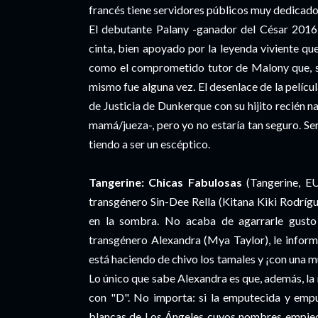
francés tiene servidores públicos muy dedicado
El debutante Palany -ganador del César 2016
cinta, bien apoyado por la leyenda viviente q
como el comprometido tutor de Malony que, se
mismo fue alguna vez. El desenlace de la pelícu
de Justicia de Dunkerque con su hijito recién n
mamá/jueza-, pero yo no estaría tan seguro. Ser
tiendo a ser un escéptico.
Tangerine: Chicas Fabulosas
(Tangerine, EU
transgénero Sin-Dee Rella (Kitana Kiki Rodrígu
en la sombra. No acaba de agarrarle gusto 
transgénero Alexandra (Mya Taylor), le infor
está haciendo de chivo los tamales y ¡con una mu
Lo único que sabe Alexandra es que, además, l
con "D". No importa: si la emputecida y empu
blancas de Los Ángeles cuyos nombres empiece