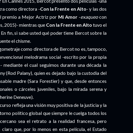
? En Cannes 2015, Bercot presentó dos películas -una
tra como directora -
Con la Frente en Alto
- y las dos
 el premio a Mejor Actriz por
Mi Amor
-
exaqueo
con
, 2015)- mientras que
Con la Frente en Alto
tuvo el
. En fin, si sabe usted qué poder tiene Bercot sobre la
uente el chisme.
argometraje como directora de Bercot no es, tampoco,
convencional melodrama social -escrito por la propia
 mediante el cual seguimos durante una década la
ony (Rod Palany), quien es dejado bajo la custodia del
nsable madre (Sara Forestier) y que, desde entonces
onales o cárceles juveniles, bajo la mirada serena y
herine Deneuve).
urso refleja una visión muy positiva de la justicia y la
torno político global que siempre le cuelga todos los
cercano sea el retrato a la realidad francesa, pero
 claro que, por lo menos en esta película, el Estado