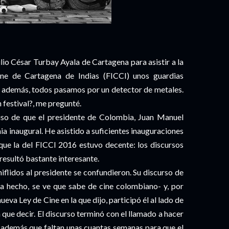
io César Turbay Ayala de Cartagena para asistir a la
Cine de Cartagena de Indias (FICCI) unos guardias
y, además, todos pasamos por un detector de metales.
 festival?, me pregunté.
iso de que el presidente de Colombia, Juan Manuel
ia inaugural. He asistido a suficientes inauguraciones
que la del FICCI 2016 estuvo decente: los discursos
 resultó bastante interesante.
iflidos al presidente se confundieron. Su discurso de
ya hecho, se ve que sabe de cine colombiano- y, por
eva Ley de Cine en la que dijo, participó él al lado de
a que decir. El discurso terminó con el llamado a hacer
o además que faltan unas cuantas semanas para que el