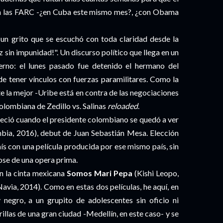
on las FARC -¿en Cuba este mismo mes?, ¿con Obama
un grito que se escuchó con toda claridad desde la
 sin impunidad!". Un discurso político que llega en un
no: el lunes pasado fue detenido el hermano del
de tener vínculos con fuerzas paramilitares. Como la
e la mejor -Uribe está en contra de las negociaciones
olombiana de Zedillo vs. Salinas
reloaded
.
reció cuando el presidente colombiano se quedó a ver
ia, 2016), debut de Juan Sebastián Mesa. Elección
país con una película producida por ese mismo país, sin
ose de una opera prima.
n la cinta mexicana
Somos Mari Pepa
(Kishi Leopo,
avia, 2014). Como en estas dos películas, he aquí, en
negro, a un grupito de adolescentes sin oficio ni
llas de una gran ciudad -Medellín, en este caso- y se