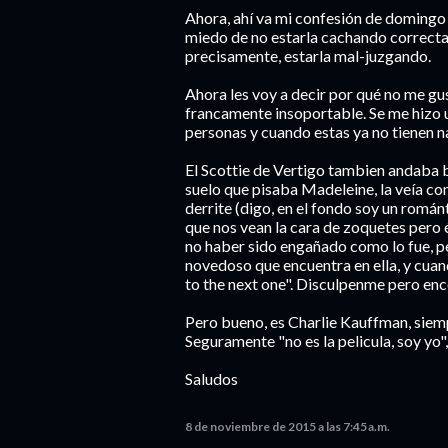
Ahora, ahí va mi confesión de domingo 
miedo de no estarla cachando correcta
precisamente, estarla mal-juzgando.
Ahora les voy a decir por qué no me gu
francamente insoportable. Se me hizo u
personas y cuando estas ya no tienen n
El Scottie de Vertigo tambien andaba b
suelo que pisaba Madeleine, la veía co
derrite (digo, en el fondo soy un román
que nos vean la cara de zoquetes pero é
no haber sido engañado como lo fue, pe
novedoso que encuentra en ella, y cua
to the next one". Disculpenme pero enc
Pero bueno, es Charlie Kauffman, siemp
Seguramente "no es la pelicula, soy yo",
Saludos
8 de noviembre de 2015 a las 7:45 a.m.