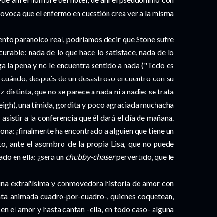
provoca que el enfermo en cuestión crea ver a la misma
ento paranoico real, podríamos decir que Stone sufre
curable: nada de lo que hace lo satisface, nada de lo
lga la pena y no le encuentra sentido a nada ("Todo es
e cuándo, después de un desastroso encuentro con su
 distinta, que no se parece a nada ni a nadie: se trata
-Leigh), una tímida, gordita y poco agraciada muchacha
asistir a la conferencia que él dará el día de mañana.
sona: ¡finalmente ha encontrado a alguien que tiene un
to, ante el asombro de la propia Lisa, que no puede
do en ella: ¿será un
chubby-chaser
pervertido, que le
s una extrañísima y conmovedora historia de amor con
inta animada cuadro-por-cuadro-, quienes coquetean,
en el amor y hasta cantan -ella, en todo caso- alguna