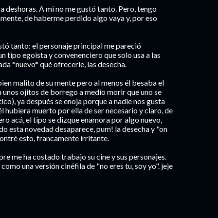
a deshoras. A mi no me gustó tanto. Pero, tengo
mente, de haberme perdido algo vaya y, por eso
stó tanto: el personaje principal me pareció
n tipo egoista y convenenciero que solo usa a las
ada *nuevo* qué ofrecerle, las desecha.
ien malito de su mente pero al menos él besaba el
n unos ojitos de borrego a medio morir que uno se
tico), ya después se enoja porque a nadie nos gusta
l hubiera muerto por ella de ser necesario y claro, de
ro acá, el tipo se dizque enamora por algo nuevo,
ndo esta novedad desaparece, pum! la desecha y "on
ontré esto, francamente irritante.
re me ha costado trabajo su cine y sus personajes.
 como una versión cinéfila de "no eres tu, soy yo". jeje