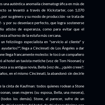
es una auténtica anomalía cinematográfica en más de
yecto se levantó a través de Kickstarter, con 1,070
, por su género y su modo de producción -se trata de
- y por su desenlace perfecto, que logra sostenerse
ño atisbo de esperanza, como para evitar que el
abeza al horno de la estufa más cercana.
un felizólogo especialista en "servicio al cliente" y
ayudarlos?", llega a Cincinnati de Los Ángeles a dar
Stone llega francamente molesto: le tocó un compañero
vó al hotel un taxista metiche (voz de Tom Noonan) y
eza a su antigua novia, Bella (voz de... ¿quién creee?:
años, en el mismo Cincinnati, la abandonó sin decirle
e la cinta de Kaufman: todos quienes rodean a Stone
nan, sean mujeres (su esposa, Bella, una mesera),
(todos los demás). Stone, al parecer, sufre de un
-de ahí el nombre del hotel, de ahí el pseudónimo con