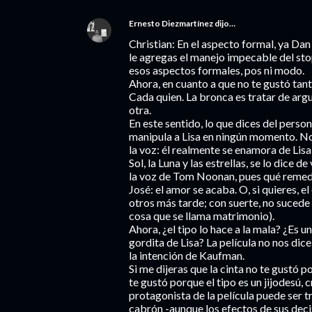
Ernesto Diezmartínez
dijo…
Christian: En el aspecto formal, ya Dan
le agregas el manejo impecable del sto
esos aspectos formales, pos ni modo.
Ahora, en cuanto a que no te gustó tant
Cada quien. La bronca es tratar de arg
otra.
En este sentido, lo que dices del persona
manipula a Lisa en ningún momento. No e
la voz: él realmente se enamora de Lis
Sol, la Luna y las estrellas, se lo dice d
la voz de Tom Noonan, pues qué remedi
José: el amor se acaba. O, si quieres, e
otros más tarde; con suerte, no sucede
cosa que se llama matrimonio).
Ahora, ¿el tipo lo hace a la mala? ¿Es 
gordita de Lisa? La película no nos dice
la intención de Kaufman.
Si me dijeras que la cinta no te gustó 
te gustó porque el tipo es un jijodesú,
protagonista de la película puede ser t
cabrón -aunque los efectos de sus dec