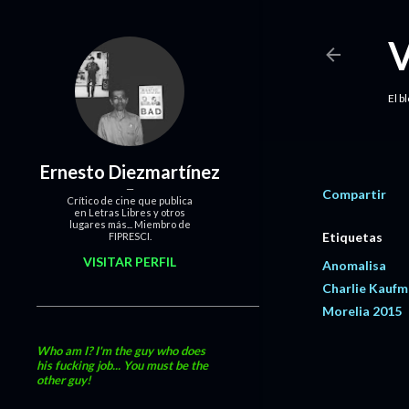
El b
Ernesto Diezmartínez
Compartir
Crítico de cine que publica
en Letras Libres y otros
lugares más... Miembro de
Etiquetas
FIPRESCI.
VISITAR PERFIL
Anomalisa
Charlie Kauf
Morelia 2015
Who am I? I'm the guy who does
his fucking job... You must be the
other guy!