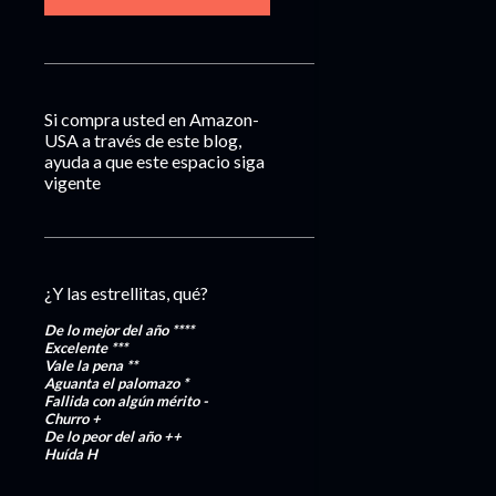
Si compra usted en Amazon-
USA a través de este blog,
ayuda a que este espacio siga
vigente
¿Y las estrellitas, qué?
De lo mejor del año
****
Excelente
***
Vale la pena
**
Aguanta el palomazo
*
Fallida con algún mérito
-
Churro
+
De lo peor del año
++
Huída
H