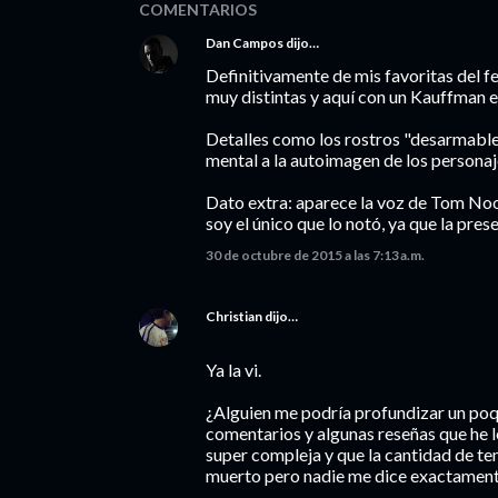
COMENTARIOS
Dan Campos
dijo…
Definitivamente de mis favoritas del fe
muy distintas y aquí con un Kauffman 
Detalles como los rostros "desarmable
mental a la autoimagen de los personaj
Dato extra: aparece la voz de Tom Noo
soy el único que lo notó, ya que la prese
30 de octubre de 2015 a las 7:13 a.m.
Christian
dijo…
Ya la vi.
¿Alguien me podría profundizar un poq
comentarios y algunas reseñas que he le
super compleja y que la cantidad de t
muerto pero nadie me dice exactamente