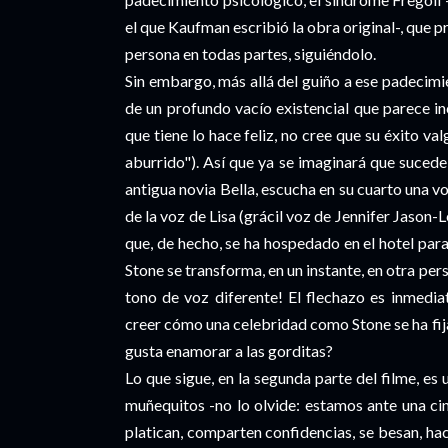
el que Kaufman escribió la obra original-, que 
persona en todas partes, siguiéndolo.
Sin embargo, más allá del guiño a ese padecimi
de un profundo vacío existencial que parece in
que tiene lo hace feliz, no cree que su éxito va
aburrido"). Así que ya se imaginará que suced
antigua novia Bella, escucha en su cuarto una voz
de la voz de Lisa (grácil voz de Jennifer Jason
que, de hecho, se ha hospedado en el hotel para 
Stone se transforma, en un instante, en otra per
tono de voz diferente! El flechazo es inmedia
creer cómo una celebridad como Stone se ha fija
gusta enamorar a las gorditas?
Lo que sigue, en la segunda parte del filme, e
muñequitos -no lo olvide: estamos ante una c
platican, comparten confidencias, se besan, hac