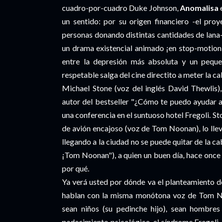
cuadro-por-cuadro Duke Johnson,
Anomalisa
un sentido: por su origen financiero -el pro
personas donando distintas cantidades de lana-
un drama existencial animado ¡en stop-motion!
entre la depresión más absoluta y un peque
respetable salga del cine directito a meter la c
Michael Stone (voz del inglés David Thewlis), 
autor del bestseller "¿Cómo te puedo ayudar a 
una conferencia en el suntuoso hotel Fregoli. 
de avión encajoso (voz de Tom Noonan), lo lle
llegando a la ciudad no se puede quitar de la cab
¡Tom Noonan"), a quien un buen día, hace once 
por qué.
Ya verá usted por dónde va el planteamiento d
hablan con la misma monótona voz de Tom Noo
sean niños (su pedinche hijo), sean hombres 
padecimiento psicológico, el síndrome Fregoli 