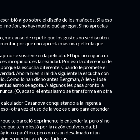
 escribió algo sobre el diseño de los muñecos. Si a eso
p-motion, no hay mucho qué agregar. Si no aprecias
o, me canso de repetir que los gustos no se discuten.
umentar por qué uno aprecia más una película que
je no se sostiene en la película. El tipo no engaña ni
s mi opinión: es la realidad. Por eso la diferencia de
a porque la escucha diferente. Cuando le promete el
e verdad. Ahora bien, si al día siguiente la escucha con
o. Como lo han dicho antes Bergman, Allen y José
l entusiasmo se agota. A algunos les pasa pronto, a
 nunca. (O, acaso, el entusiasmo se transforma en otra
un calculador Casanova conquistando a la ingenua
 eso -otra vez el uso de la voz es claro para entender
porque te pareció deprimente lo entendería, pero si no
 creo que te molestó por la razón equivocada. El
rágico o patético, pero no es un desalmado ni un
isiones puedan ser devastadoras.