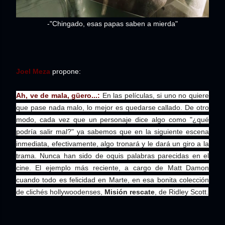
-"Chingado, esas papas saben a mierda"
Joel Meza
propone:
Ah, ve de mala, güero...:
En las películas, si uno no quiere
que pase nada malo, lo mejor es quedarse callado. De otro
modo, cada vez que un personaje dice algo como "¿qué
podría salir mal?" ya sabemos que en la siguiente escena
inmediata, efectivamente, algo tronará y le dará un giro a la
trama. Nunca han sido de oquis palabras parecidas en el
cine. El ejemplo más reciente, a cargo de Matt Damon
cuando todo es felicidad en Marte, en esa bonita colección
de clichés hollywoodenses,
Misión rescate
, de Ridley Scott.