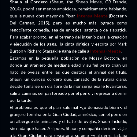
Shaun el Cordero
(Shaun, the Sheep Movie, GB-Francia,
2014), podrá ser menos ambiciosa, temáticamente hablando,
que la nueva obra mayor de Pixar,
Intensa-Mente
(Docter y
Del Carmen, 2015), pero es mucho más lograda como
regocijante comedia, sea de enredos, satírica o de slapstick.
Para acabar pronto, en el terreno del ingenio para la creación
y ejecución de los gags, la cinta dirigida y escrita por Mark
Burton y Richard Starzak le gana de calle a
Intensa-Mente
.
Estamos en la pequeña población de Mossy Bottom, en
donde un granjero de mediana edad y su fiel perro crían un
hato de ovejas entre las que destaca el animal del título,
Shaun, un curioso cordero que, cansado de la rutina diaria,
decide tomarse un día libre de la monserga esa le levantarse,
salir a caminar, ser pastoreado por el perro y regresar a dormir
por la tarde.
El problema es que el plan sale mal –¿o demasiado bien?-: el
granjero termina en la Gran Ciudad, amnésico, con el perro en
un albergue de animales y el hato de ovejas, Shaun incluido,
sin nada qué hacer. Así pues, Shaun y compañía deciden viajar
a la Gran Ciudad para rescatar a su amo –y al perro, faltaba