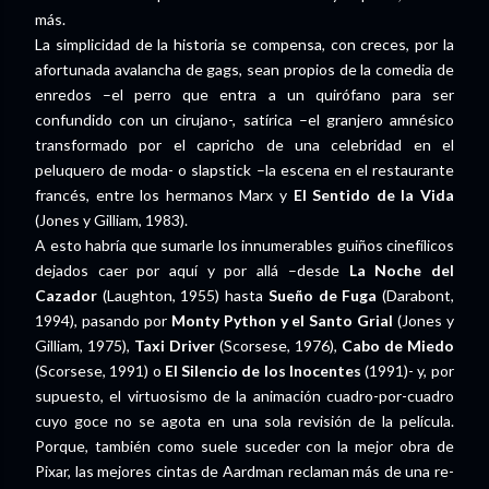
más.
La simplicidad de la historia se compensa, con creces, por la
afortunada avalancha de gags, sean propios de la comedia de
enredos –el perro que entra a un quirófano para ser
confundido con un cirujano-, satírica –el granjero amnésico
transformado por el capricho de una celebridad en el
peluquero de moda- o slapstick –la escena en el restaurante
francés, entre los hermanos Marx y
El Sentido de la Vida
(Jones y Gilliam, 1983).
A esto habría que sumarle los innumerables guiños cinefílicos
dejados caer por aquí y por allá –desde
La Noche del
Cazador
(Laughton, 1955) hasta
Sueño de Fuga
(Darabont,
1994), pasando por
Monty Python y el Santo Grial
(Jones y
Gilliam, 1975),
Taxi Driver
(Scorsese, 1976),
Cabo de Miedo
(Scorsese, 1991) o
El Silencio de los Inocentes
(1991)- y, por
supuesto, el virtuosismo de la animación cuadro-por-cuadro
cuyo goce no se agota en una sola revisión de la película.
Porque, también como suele suceder con la mejor obra de
Pixar, las mejores cintas de Aardman reclaman más de una re-