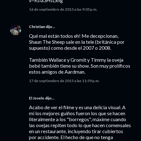
v=KtIa3HsLxng
16 de septiembre de 2015 a las 9:05 p.m.
Christian
dijo…
Qué mal están todos eh! Me decepcionan,
Shaun The Sheep sale en la tele (británica por
supuesto) como desde el 2007 o 2008.
También Wallace y Gromit y Timmy la oveja
bebé también tiene su show. Son muy prolíficos
estos amigos de Aardman.
17 de septiembre de 2015 a las 11:59 p.m.
El Joselo
dijo…
Acabo de ver el filme y es una delicia visual. A
mi los mejores guiños fueron los que se hacen
literalmente a los "borregos", máxime cuando
las ovejas repiten todo lo que hacen comensales
en un restaurante, incluyendo tirar cubiertos
por accidente. El hecho de que no tenga