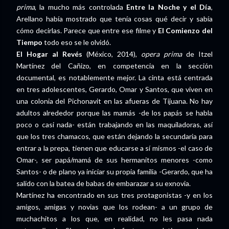
prima
, la mucho más controlada
Entre la Noche y el Día
,
Arellano había mostrado que tenía cosas qué decir y sabía
cómo decirlas. Parece que entre ese filme y
El Comienzo del
Tiempo
todo eso se le olvidó.
El Hogar al Revés
(México, 2014),
opera prima
de Itzel
Martínez del Cañizo, en competencia en la sección
documental, es notablemente mejor. La cinta está centrada
en tres adolescentes, Gerardo, Omar y Santos, que viven en
una colonia del Pichonavit en las afueras de Tijuana. No hay
adultos alrededor porque las mamás -de los papás se habla
poco o casi nada- están trabajando en las maquiladoras, así
que los tres chamacos, que están dejando la secundaria para
entrar a la prepa, tienen que educarse a sí mismos -el caso de
Omar-, ser papá/mamá de sus hermanitos menores -como
Santos- o de plano ya iniciar su propia familia -Gerardo, que ha
salido con la batea de babas de embarazar a su exnovia.
Martínez ha encontrado en sus tres protagonistas -y en los
amigos, amigas y novias que los rodean- a un grupo de
muchachitos a los que, en realidad, no les pasa nada