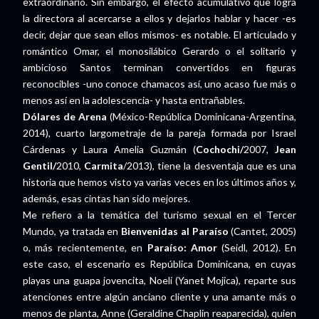
extraordinario. Sin embargo, el efecto acumulativo que logra
la directora al acercarse a ellos y dejarlos hablar y hacer -es
decir, dejar que sean ellos mismos- es notable. El articulado y
romántico Omar, el monosilábico Gerardo o el solitario y
ambicioso Santos terminan convertidos en figuras
reconocibles -uno conoce chamacos así, uno acaso fue más o
menos así en la adolescencia- y hasta entrañables.
Dólares de Arena
(México-República Dominicana-Argentina,
2014), cuarto largometraje de la pareja formada por Israel
Cárdenas y Laura Amelia Guzmán (
Cochochi/
2007,
Jean
Gentil/
2010,
Carmita
/2013), tiene la desventaja que es una
historia que hemos visto ya varias veces en los últimos años y,
además, esas cintas han sido mejores.
Me refiero a la temática del turismo sexual en el Tercer
Mundo, ya tratada en
Bienvenidas al Paraíso
(Cantet, 2005)
o, más recientemente, en
Paraíso: Amor
(Seidl, 2012). En
este caso, el escenario es República Dominicana, en cuyas
playas una guapa jovencita, Noelí (Yanet Mojica), reparte sus
atenciones entre algún anciano cliente y una amante más o
menos de planta, Anne (Geraldine Chaplin reaparecida), quien