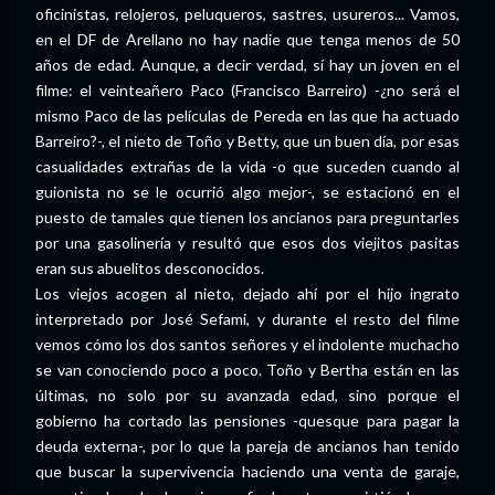
oficinistas, relojeros, peluqueros, sastres, usureros... Vamos,
en el DF de Arellano no hay nadie que tenga menos de 50
años de edad. Aunque, a decir verdad, sí hay un joven en el
filme: el veinteañero Paco (Francisco Barreiro) -¿no será el
mismo Paco de las películas de Pereda en las que ha actuado
Barreiro?-, el nieto de Toño y Betty, que un buen día, por esas
casualidades extrañas de la vida -o que suceden cuando al
guionista no se le ocurrió algo mejor-, se estacionó en el
puesto de tamales que tienen los ancianos para preguntarles
por una gasolinería y resultó que esos dos viejitos pasitas
eran sus abuelitos desconocidos.
Los viejos acogen al nieto, dejado ahí por el hijo ingrato
interpretado por José Sefami, y durante el resto del filme
vemos cómo los dos santos señores y el indolente muchacho
se van conociendo poco a poco. Toño y Bertha están en las
últimas, no solo por su avanzada edad, sino porque el
gobierno ha cortado las pensiones -quesque para pagar la
deuda externa-, por lo que la pareja de ancianos han tenido
que buscar la supervivencia haciendo una venta de garaje,