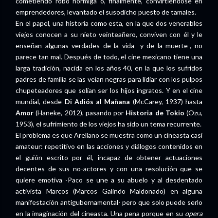
cometiendo robo hormiga o, finalmente, convirtiéndose en
emprendedores, levantado el susodicho puesto de tamales.
En el papel, una historia como esta, en la que dos venerables
viejos conocen a su nieto veinteañero, conviven con él y le
enseñan algunas verdades de la vida -y de la muerte-, no
parece tan mal. Después de todo, el cine mexicano tiene una
larga tradición, nacida en los años 40, en la que los sufridos
padres de familia se las veían negras para lidiar con los pulpos
chupeteadores que solían ser los hijos ingratos. Y en el cine
mundial, desde
Di Adiós al Mañana
(McCarey, 1937) hasta
Amor
(Haneke, 2012), pasando por
Historia de Tokio
(Ozu,
1953), el sufrimiento de los viejos ha sido un tema recurrente.
El problema es que Arellano se muestra como un cineasta casi
amateur: repetitivo en las acciones y diálogos contenidos en
el guión escrito por él, incapaz de obtener actuaciones
decentes de sus no-actores y con una resolución que se
quiere emotiva -Paco se une a su abuelo y al desdentado
activista Marcos (Marcos Galindo Maldonado) en alguna
manifestación antigubernamental- pero que solo puede serlo
en la imaginación del cineasta. Una pena porque en su
opera