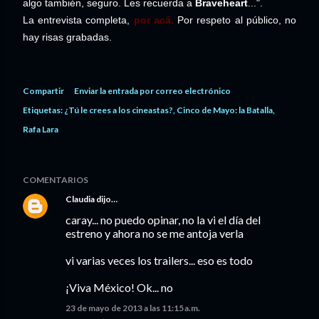
algo también, seguro. Les recuerda a
Braveheart
...".
La entrevista completa,
por acá.
Por respeto al público, no
hay risas grabadas.
Compartir
Enviar la entrada por correo electrónico
Etiquetas:
¿Tú le crees a los cineastas?
Cinco de Mayo: la Batalla
Rafa Lara
COMENTARIOS
Claudia
dijo…
caray... no puedo opinar, no la vi el día del
estreno y ahora no se me antoja verla
vi varias veces los trailers... eso es todo
¡Viva México! Ok... no
23 de mayo de 2013 a las 11:15 a.m.