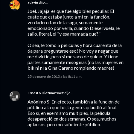
adayin
dijo…
Joel. Jajaja, es que fue algo bien peculiar. El
cuate que estaba junto a mi en la función,
verdadero fan de la saga, sumamente
emocionado por verla, cuando Diesel vuela, le
salio, literal, el "y esa mamada que?"
O sea, le tomo 5 peliculas y hora cuarenta de la
6a para preguntarse eso! No voy a negar que
me divirtio, pero si me saco de quicio. Y tiene
partes sumamente misoginas (no las mujeres en
bikini ni a Gina Carano rompiendo madres)
25 de mayo de 2013 a las 8:11 p.m.
Ernesto Diezmartínez
dijo…
Anónimo S: En efecto, también a la función de
público a la que fui, la gente aplaudió al final.
Eso sí, en ese mismo multiplex, la película
desapareció en dos semanas. O sea, muchos
aplausos, pero no suficiente público.