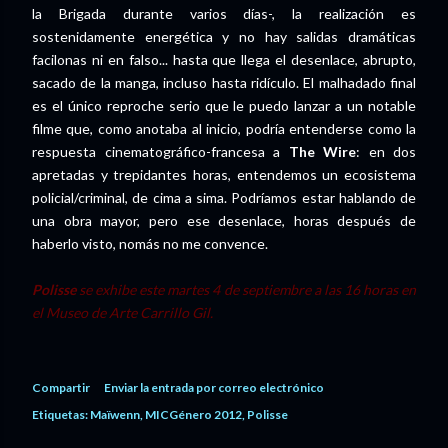
la Brigada durante varios días-, la realización es
sostenidamente energética y no hay salidas dramáticas
facilonas ni en falso... hasta que llega el desenlace, abrupto,
sacado de la manga, incluso hasta ridículo. El malhadado final
es el único reproche serio que le puedo lanzar a un notable
filme que, como anotaba al inicio, podría entenderse como la
respuesta cinematográfico-francesa a
The Wire
: en dos
apretadas y trepidantes horas, entendemos un ecosistema
policial/criminal, de cima a sima. Podríamos estar hablando de
una obra mayor, pero ese desenlace, horas después de
haberlo visto, nomás no me convence.
Polisse
se exhibe este martes 4 de septiembre a las 16 horas en
el Museo de Arte Carrillo Gil.
Compartir
Enviar la entrada por correo electrónico
Etiquetas:
Maïwenn
MICGénero 2012
Polisse