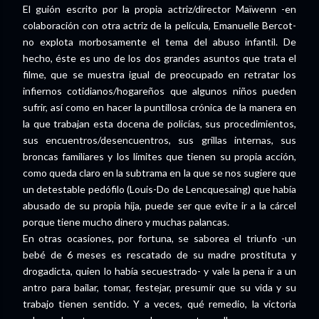
El guión escrito por la propia actriz/director Maïwenn -en
colaboración con otra actriz de la película, Emanuelle Bercot-
no explota morbosamente el tema del abuso infantil. De
hecho, éste es uno de los dos grandes asuntos que trata el
filme, que se muestra igual de preocupado en retratar los
infiernos cotidianos/hogareños que algunos niños pueden
sufrir, así como en hacer la puntillosa crónica de la manera en
la que trabajan esta docena de policías, sus procedimientos,
sus encuentros/desencuentros, sus grillas internas, sus
broncas familiares y los límites que tienen su propia acción,
como queda claro en la subtrama en la que se nos sugiere que
un detestable pedófilo (Louis-Do de Lencquesaing) que había
abusado de su propia hija, puede ser que evite ir a la cárcel
porque tiene mucho dinero y muchas palancas.
En otras ocasiones, por fortuna, se saborea el triunfo -un
bebé de 6 meses es rescatado de su madre prostituta y
drogadicta, quien lo había secuestrado- y vale la pena ir a un
antro para bailar, tomar, festejar, presumir que su vida y su
trabajo tienen sentido. Y a veces, qué remedio, la victoria