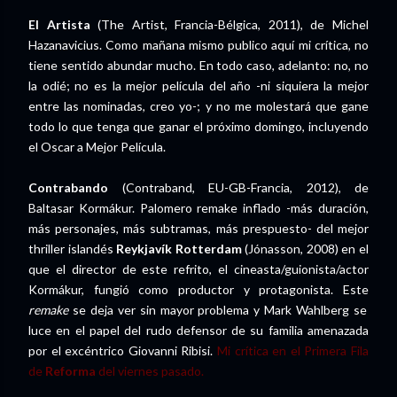
El Artista
(The Artist, Francia-Bélgica, 2011), de Michel
Hazanavicius. Como mañana mismo publico aquí mi crítica, no
tiene sentido abundar mucho. En todo caso, adelanto: no, no
la odié; no es la mejor película del año -ni siquiera la mejor
entre las nominadas, creo yo-; y no me molestará que gane
todo lo que tenga que ganar el próximo domingo, incluyendo
el Oscar a Mejor Película.
Contrabando
(Contraband, EU-GB-Francia, 2012), de
Baltasar Kormákur. Palomero remake inflado -más duración,
más personajes, más subtramas, más prespuesto- del mejor
thriller islandés
Reykjavík Rotterdam
(Jónasson, 2008) en el
que el director de este refrito, el cineasta/guionista/actor
Kormákur, fungió como productor y protagonista. Este
remake
se deja ver sin mayor problema y Mark Wahlberg se
luce en el papel del rudo defensor de su familia amenazada
por el excéntrico Giovanni Ribisi.
Mi crítica en el Primera Fila
de
Reforma
del viernes pasado.