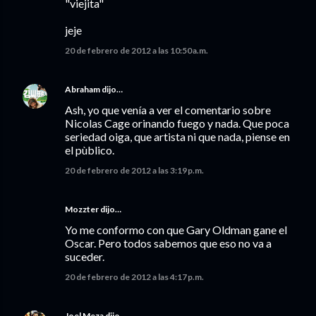
"viejita"
jeje
20 de febrero de 2012 a las 10:50 a.m.
Abraham
dijo…
Ash, yo que venía a ver el comentario sobre
Nicolas Cage orinando fuego y nada. Que poca
seriedad oiga, que artista ni que nada, piense en
el pùblico.
20 de febrero de 2012 a las 3:19 p.m.
Mozzter
dijo…
Yo me conformo con que Gary Oldman gane el
Oscar. Pero todos sabemos que eso no va a
suceder.
20 de febrero de 2012 a las 4:17 p.m.
Joel Meza
dijo…