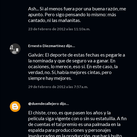
Ash... Si al menos fuera por una buena razón, me
apunto. Pero sigo pensando lo mismo: más
cantado, ni las mañanitas.
23 de febrero de 2012 a las 11:10 a.m.
Ernesto Diezmartínez
dijo…
Galván: El deporte de estas fechas es pegarle a
la nominada y que de seguro va a ganar. En
ocasiones, lo merece, eso sí. En este caso, la
verdad, no. Sí, había mejores cintas, pero
siempre hay mejores.
29 de febrero de 2012 a las 7:57 a.m.
@duendecallejero
dijo…
El chiste, creo, es que pasen los años y la
película siga vigente con o sin su estatuilla. A fin
de cuentas el tal premio es una palmada en la
espalda para producciones y personajes
involucrados en la producción, que hará bulto