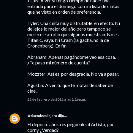
J Luis: A ver si tengo tiempo de hacer una
entrada para el domingo con mi lista de cintas
que he visto en orden de preferencia.
Tyler: Una cinta muy disfrutable, en efecto. Ni
de lejos lo mejor del año pero tampoco se
merece ese odio que algunos muestran. No es
Titanic, vaya. Ni Crash (la gacha, no la de
Cronenberg). En fin.
Abraham: Apenas pagándome veo esa cosa.
¿Te paso mi número de cuenta?
Mozzter: Así es, por desgracia. No va a pasar.
Agustín: A ver, tú que te mofas de saber de
cine...
22 de febrero de 2012 a las 1:16 p.m.
@duendecallejero
dijo…
El deporte ahora es péguenle al Artista, por
corny ¿Verdad?