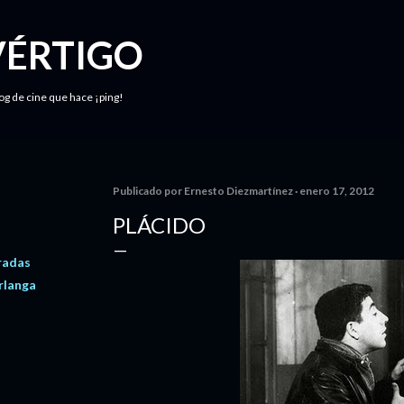
Ir al contenido principal
VÉRTIGO
log de cine que hace ¡ping!
Publicado por
Ernesto Diezmartínez
enero 17, 2012
PLÁCIDO
radas
rlanga