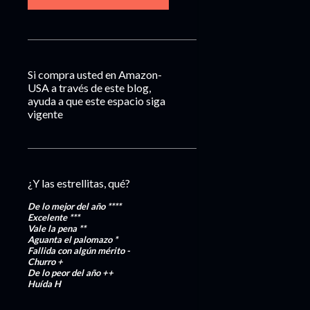
Si compra usted en Amazon-
USA a través de este blog,
ayuda a que este espacio siga
vigente
¿Y las estrellitas, qué?
De lo mejor del año
****
Excelente
***
Vale la pena
**
Aguanta el palomazo
*
Fallida con algún mérito
-
Churro
+
De lo peor del año
++
Huída
H