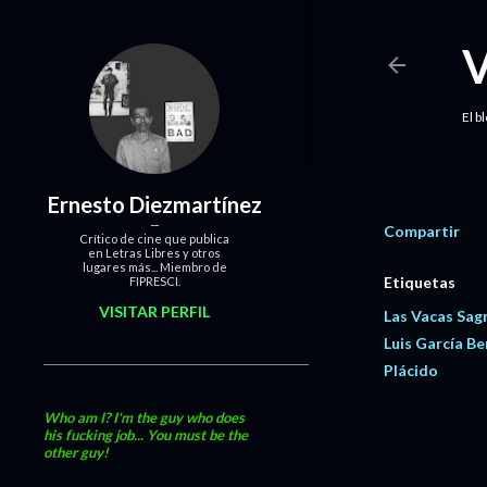
El b
Ernesto Diezmartínez
Compartir
Crítico de cine que publica
en Letras Libres y otros
lugares más... Miembro de
Etiquetas
FIPRESCI.
VISITAR PERFIL
Las Vacas Sag
Luis García Be
Plácido
Who am I? I'm the guy who does
his fucking job... You must be the
other guy!