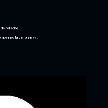
 de retache.
empre no la van a servir.