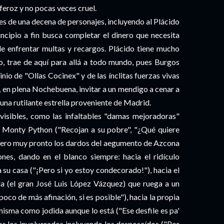
feroz y no pocas veces cruel.
es de una decena de personajes, incluyendo al Plácido
incipio a fin busca completar el dinero que necesita
 de enfrentar multas y recargos. Plácido tiene mucho
o, trae de aquí para allá a todo mundo, pues Burgos
nio de "Ollas Cocinex" y de las ínclitas fuerzas vivas
de, en plena Nochebuena, invitar a un mendigo a cenar a
na rutilante estrella proveniente de Madrid.
 visibles, como las infaltables "damas mejoradoras"
de Monty Python ("Recojan a su pobre", "¿Qué quiere
), pero muy pronto los dardos del aegumento de Azcona
ones, dando en el blanco siempre: hacia el ridículo
a su casa ("¡Pero si yo estoy condecorado!"), hacia el
a (el gran José Luis López Vázquez) que ruega a un
poco de más afinación, si es posible"), hacia la propia
misma como jodida aunque lo está ("Ese desfile es pa'
os los involucrados incluyendo los desposeídos ("Por