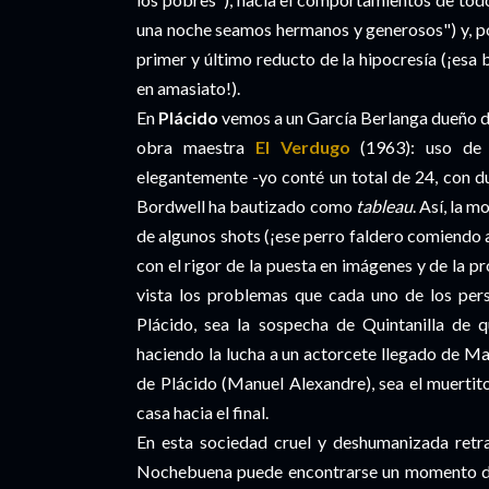
una noche seamos hermanos y generosos") y, po
primer y último reducto de la hipocresía (¡esa 
en amasiato!).
En
Plácido
vemos a un García Berlanga dueño de
obra maestra
El Verdugo
(1963): uso de
elegantemente -yo conté un total de 24, con du
Bordwell ha bautizado como
tableau
. Así, la 
de algunos shots (¡ese perro faldero comiendo 
con el rigor de la puesta en imágenes y de la 
vista los problemas que cada uno de los pers
Plácido, sea la sospecha de Quintanilla de 
haciendo la lucha a un actorcete llegado de Ma
de Plácido (Manuel Alexandre), sea el muertit
casa hacia el final.
En esta sociedad cruel y deshumanizada retra
Nochebuena puede encontrarse un momento de 