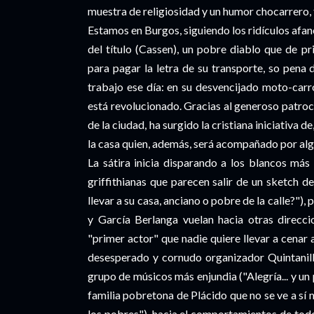
muestra de religiosidad y un humor chocarrero, 
Estamos en Burgos, siguiendo los ridículos afan
del título (Cassen), un pobre diablo que de pr
para pagar la letra de su transporte, so pena
trabajo ese día: en su desvencijado moto-carr
está revolucionado. Gracias al generoso patroci
de la ciudad, ha surgido la cristiana iniciativa 
la casa quien, además, será acompañado por algu
La sátira inicia disparando a los blancos más
griffithianas que parecen salir de un sketch 
llevar a su casa, anciano o pobre de la calle?"
y García Berlanga vuelan hacia otras direcci
"primer actor" que nadie quiere llevar a cenar 
desesperado y cornudo organizador Quintanill
grupo de músicos más enjundia ("Alegría... y un 
familia pobretona de Plácido que no se ve a sí 
los pobres"), hacia el comportamientos de tod