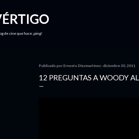
Ir al contenido principal
VÉRTIGO
log de cine que hace ¡ping!
Publicado por
Ernesto Diezmartínez
diciembre 30, 2011
12 PREGUNTAS A WOODY A