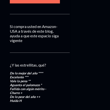
Si compra usted en Amazon-
USA a través de este blog,
ayuda a que este espacio siga
vigente
¿Y las estrellitas, qué?
De lo mejor del año
****
Excelente
***
Vale la pena
**
Aguanta el palomazo
*
Fallida con algún mérito
-
Churro
+
De lo peor del año
++
Huída
H