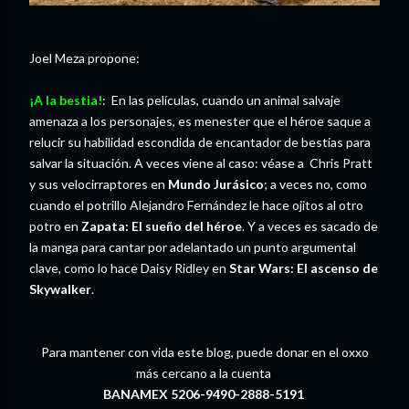
Joel Meza propone:
¡A la bestia!
: En las películas, cuando un animal salvaje
amenaza a los personajes, es menester que el héroe saque a
relucir su habilidad escondida de encantador de bestias para
salvar la situación. A veces viene al caso: véase a Chris Pratt
y sus velocirraptores en
Mundo Jurásico
; a veces no, como
cuando el potrillo Alejandro Fernández le hace ojitos al otro
potro en
Zapata: El sueño del héroe
. Y a veces es sacado de
la manga para cantar por adelantado un punto argumental
clave, como lo hace Daisy Ridley en
Star Wars: El ascenso de
Skywalker
.
Para mantener con vida este blog, puede donar en el oxxo
más cercano a la cuenta
BANAMEX 5206-9490-2888-5191