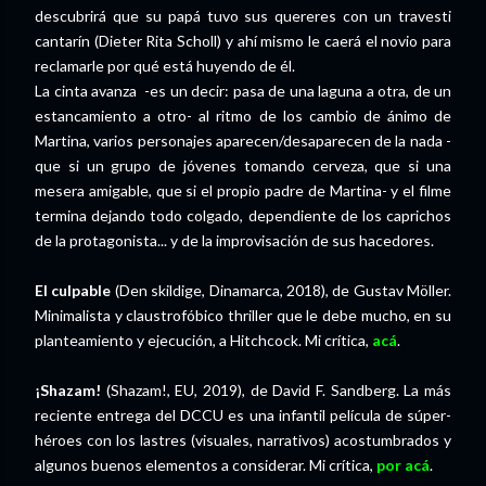
descubrirá que su papá tuvo sus quereres con un travesti
cantarín (Dieter Rita Scholl) y ahí mismo le caerá el novio para
reclamarle por qué está huyendo de él.
La cinta avanza -es un decir: pasa de una laguna a otra, de un
estancamiento a otro- al ritmo de los cambio de ánimo de
Martina, varios personajes aparecen/desaparecen de la nada -
que si un grupo de jóvenes tomando cerveza, que si una
mesera amigable, que si el propio padre de Martina- y el filme
termina dejando todo colgado, dependiente de los caprichos
de la protagonista... y de la improvisación de sus hacedores.
El culpable
(Den skildige, Dinamarca, 2018), de Gustav Möller.
Minimalista y claustrofóbico thriller que le debe mucho, en su
planteamiento y ejecución, a Hitchcock. Mi crítica,
acá
.
¡Shazam!
(Shazam!, EU, 2019), de David F. Sandberg. La más
reciente entrega del DCCU es una infantil película de súper-
héroes con los lastres (visuales, narrativos) acostumbrados y
algunos buenos elementos a considerar. Mi crítica,
por acá
.