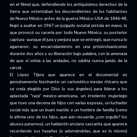
en el filme) que, defendiendo los antiquísimos derechos de la
tierra que ostentaban los descendientes de los habitantes
de Nuevo México antes de la guerra México-USA de 1846-48,
llegó a asaltar en 1967 un juzgado estatal pistola en mano, lo
que provocó su cacería por todo Nuevo México, su posterior
captura -aunque él jura y perjura que se entregó, que nunca lo
agarraron-, su encarcelamiento en una prisión/manicomio
durante dos años y su liberación bajo palabra, con la amenaza
de que si volvía a las andadas, no saldría nunca jamás de la
cárcel.
El López Tijera que aparece en el documental es
genuinamente fascinante: un carismático mesías chicano que
se creía elegido por Dios (y sus ángeles) para liderar a los
aplastada "raza" mexico-americana, un irredento mujeriego
que tuvo una decena de hijos con varias esposas, un luchador
social más que un buen marido o un hombre de familia (como
lo afirma uno de los hijos, que aún recuerda ¿con orgullo? los
abusos paternos), un hablantín anciano cascarita que aparece
recordando sus hazañas (o adornándolas, que es lo mismo)