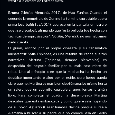
frente a la cámara de Estrada Soto.
Bruma
(México-Alemania, 2017), de Max Zunino. Cuando el
segundo largometraje de Zunino ha termino (apreciable opera
prima
Los bañistas
/2014), aparece en la pantalla un letrero
que ¿se disculpa?, afirmando que "esta película fue hecha con
técnicas de improvisación".
No shit, Sherlock,
no nos habíamos
dado cuenta.
El guion, escrito por el propio cineasta y su carismática
musa/actriz Sofía Espinosa, es una retahíla de cabos sueltos
narrativos. Martina (Espinosa, siempre bienvenida) es
despedida del negocio familiar por su mala costumbre de
robar. Uno al principio cree que la muchacha ha hecho un
desfalco importante o algo por el estilo, pero luego queda
claro que no: Martina es más bien cleptómana. Lo mismo hurta
un salero que un adornito cualquiera, unos lentes o algún
libro. Para completar el cuadro, la desempleada Martina
descubre que está embarazada y como quiere salir huyendo
de su novio Agustín (César Ramos), decide porque sí irse a
Alemania a buscar a su padre que no conoce. Allá en Berlín