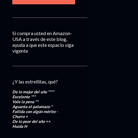
Si compra usted en Amazon-
USA a través de este blog,
ayuda a que este espacio siga
vigente
¿Y las estrellitas, qué?
De lo mejor del año
****
Excelente
***
Vale la pena
**
Aguanta el palomazo
*
Fallida con algún mérito
-
Churro
+
De lo peor del año
++
Huída
H