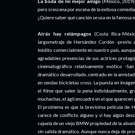
La boda de mi mejor amigo
(México, 2019)
pero sí escena por escena de la exitosa comedi
¿Quiere saber qué canción se usa en la famosa 
Atrás hay relámpagos
(Costa Rica-Méxi
largometraje de Hernández Cordón -previo
inédito comercialmente en nuestro país, aunque
agradables presencias de sus actrices protagó
cinematográfico relativamente exótico -San
dramático desarrollado, centrado en la amistad 
en sendas bicicletas cross. La puesta en imág
el filme que valen la pena individualmente, g
muchachas, el ágil encuadre en el que aparecen 
El problema es que la brevísima película de 
carece de conflicto alguno y si hay algún de
cajuela de un viejo BMW propiedad de la abuela
sin salida dramático. Aunque nunca deja de provo