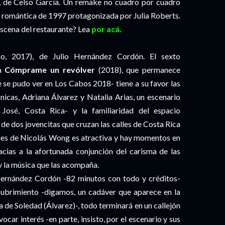
, de Celso García. Un remake no cuadro por cuadro
a romántica de 1997 protagonizada por Julia Roberts.
escena del restaurante? Lea
por acá
.
co, 2017), de Julio Hernández Cordón. El sexto
 a
Cómprame un revólver
(2018), que permanece
 se pudo ver en Los Cabos 2018- tiene a su favor las
nicas, Adriana Álvarez y Natalia Arias, un escenario
 José, Costa Rica- y la familiaridad del espacio
de dos jovencitas que cruzan las calles de Costa Rica
enes de Nicolás Wong es atractiva y hay momentos en
racias a la afortunada conjunción del carisma de las
y la música que las acompaña.
Hernández Cordón -82 minutos con todo y créditos-
scubrimiento -digamos, un cadáver que aparece en la
 de Soledad (Álvarez)-, todo terminará en un callejón
car interés -en parte, insisto, por el escenario y sus