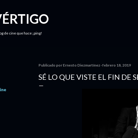
Ir al contenido principal
VÉRTIGO
log de cine que hace ¡ping!
Publicado por
Ernesto Diezmartínez
febrero 18, 2019
SÉ LO QUE VISTE EL FIN D
ine