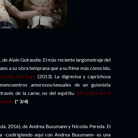
), de Alain Guiraudie. El más reciente largometraje del
cano a su obra temprana que a su filme más conocido,
xtraño del lago
(2013). La digresiva y caprichosa
desencuentros amorosos/sexuales de un guionista
ravés de la carne, no del espíritu.
Mi crítica en la
pasado.
(* 3/4)
á, 2016), de Andrea Bussmann y Nicolás Pereda. El
da -codirigiendo aquí con Andrea Bussmann- es una