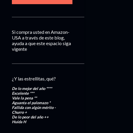
Si compra usted en Amazon-
USA a través de este blog,
ayuda a que este espacio siga
vigente
¿Y las estrellitas, qué?
De lo mejor del año
****
Excelente
***
Vale la pena
**
Aguanta el palomazo
*
Fallida con algún mérito
-
Churro
+
De lo peor del año
++
Huída
H