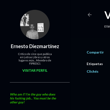
El b
Ernesto Diezmartínez
Compartir
Crítico de cine que publica
en Letras Libres y otros
lugares más... Miembro de
Etiquetas
FIPRESCI.
VISITAR PERFIL
Clichés
Who am I? I'm the guy who does
his fucking job... You must be the
other guy!