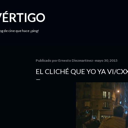
Ir al contenido principal
VÉRTIGO
log de cine que hace ¡ping!
Publicado por
Ernesto Diezmartínez
mayo 30, 2015
EL CLICHÉ QUE YO YA VI/CXX