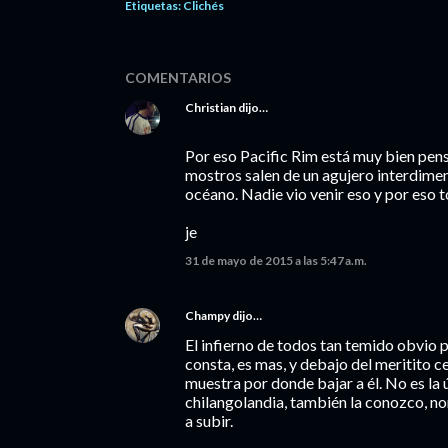
Etiquetas:
Clichés
COMENTARIOS
Christian
dijo…
Por eso Pacific Rim está muy bien pensa
mostros salen de un agujero interdimen
océano. Nadie vio venir eso y por eso 
je
31 de mayo de 2015 a las 5:47 a.m.
Champy
dijo…
El infierno de todos tan temido obvio 
consta, es mas, y debajo del meritito ce
muestra por donde bajar a él. No es la 
chilangolandia, también la conozco, nom
a subir.