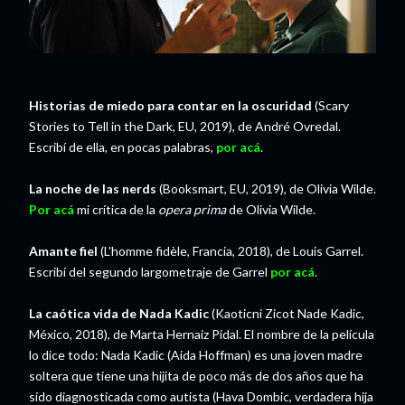
Historias de miedo para contar en la oscuridad
(Scary
Stories to Tell in the Dark, EU, 2019), de André Ovredal.
Escribí de ella, en pocas palabras,
por acá
.
La noche de las nerds
(Booksmart, EU, 2019), de Olivia Wilde.
Por acá
mi crítica de la
opera prima
de Olivia Wilde.
Amante fiel
(L'homme fidèle, Francia, 2018), de Louis Garrel.
Escribí del segundo largometraje de Garrel
por acá
.
La caótica vida de Nada Kadic
(Kaoticni Zicot Nade Kadic,
México, 2018), de Marta Hernaiz Pidal. El nombre de la película
lo dice todo: Nada Kadic (Aida Hoffman) es una joven madre
soltera que tiene una hijita de poco más de dos años que ha
sido diagnosticada como autista (Hava Dombic, verdadera hija