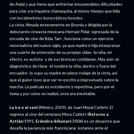
de Aida) y que tiene que enfrentar innumerables dificultades
para criar a la inquieta chamaquita, al mismo tiempo que lidia
con los laberintos burocráticos bosnios.
La cinta, filmada enteramente en Bosnia y dirigida por la
debutante cineasta mexicana Hernaiz Pidal -egresada de la
escuela de cine de Béla Tarr-, funciona como un ejercicio
neorrealista del nuevo siglo, ya que madre e hija interpretan
una suerte de extensión de su propias vidas -la niña, en
efecto, es autista- y de sus broncas cotidianas. Más aún: el
diagnóstico de Hava -el nombre la niña, dentro y fuera del
encuadre- lo supo su madre en pleno rodaje de la cinta, así
que el guion tuvo que ser re-escrito e improvisado sobre la
marcha. La película es estridente y repetitiva, pero por el
tema y por cómo se realizó, esto era inevitable.
La ira o el seol
(México, 2019), de Juan Moral Catlett. El
regreso al cine del veterano Mora Catlett (
Retorno a
Aztlán
/1991,
Eréndira ikikunari
/2006) es un desastre que
desafía la paciencia más franciscana: estamos ante el