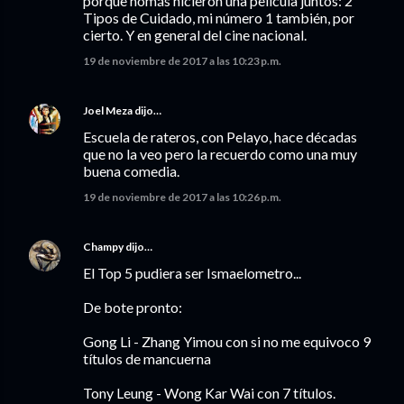
porque nomás hicieron una película juntos: 2
Tipos de Cuidado, mi número 1 también, por
cierto. Y en general del cine nacional.
19 de noviembre de 2017 a las 10:23 p.m.
Joel Meza
dijo…
Escuela de rateros, con Pelayo, hace décadas
que no la veo pero la recuerdo como una muy
buena comedia.
19 de noviembre de 2017 a las 10:26 p.m.
Champy
dijo…
El Top 5 pudiera ser Ismaelometro...
De bote pronto:
Gong Li - Zhang Yimou con si no me equivoco 9
títulos de mancuerna
Tony Leung - Wong Kar Wai con 7 títulos.