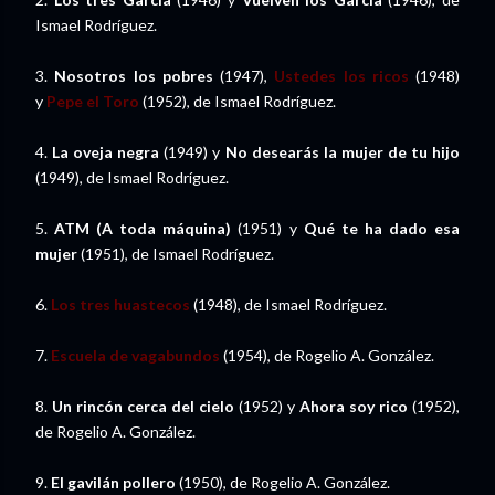
Ismael Rodríguez.
3.
Nosotros los pobres
(1947),
Ustedes los ricos
(1948)
y
Pepe el Toro
(1952), de Ismael Rodríguez.
4.
La oveja negra
(1949) y
No desearás la mujer de tu hijo
(1949), de Ismael Rodríguez.
5.
ATM (A toda máquina)
(1951) y
Qué te ha dado esa
mujer
(1951), de Ismael Rodríguez.
6.
Los tres huastecos
(1948), de Ismael Rodríguez.
7.
Escuela de vagabundos
(1954), de Rogelio A. González.
8.
Un rincón cerca del cielo
(1952) y
Ahora soy rico
(1952),
de Rogelio A. González.
9.
El gavilán pollero
(1950), de Rogelio A. González.