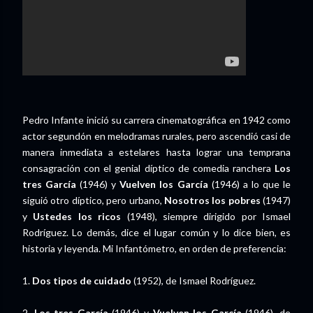
Pedro Infante inició su carrera cinematográfica en 1942 como
actor segundón en melodramas rurales, pero ascendió casi de
manera inmediata a estelares hasta lograr una temprana
consagración con el genial díptico de comedia ranchera
Los
tres García
(1946) y
Vuelven los García
(1946) a lo que le
siguió otro díptico, pero urbano,
Nosotros los pobres
(1947)
y
Ustedes los ricos
(1948), siempre dirigido por Ismael
Rodríguez. Lo demás, dice el lugar común y lo dice bien, es
historia y leyenda. Mi Infantómetro, en orden de preferencia:
1.
Dos tipos de cuidado
(1952), de Ismael Rodríguez.
2.
Los tres García
(1946) y
Vuelven los García
(1946), de